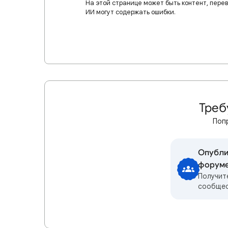
На этой странице может быть контент, пере
ИИ могут содержать ошибки.
Треб
Поп
Опубли
форум
Получит
сообще