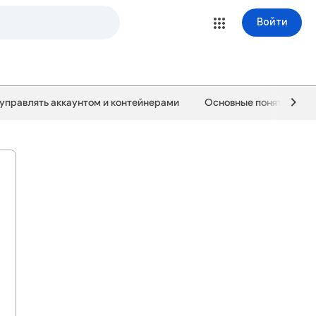
Войти
 управлять аккаунтом и контейнерами
Основные понятия и к