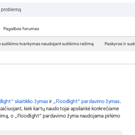
Pagalbos forumas
 sutikimo tvarkymas naudojant sutikimo režimą
Paskyros ir sud
light“ skaitiklio žymas
ir
„Floodlight“ pardavimo žymas
.
aičiuojant, kiek kartų naudotojai apsilankė konkrečiame
lbimą, o „Floodlight“ pardavimo žyma naudojama pirkimo