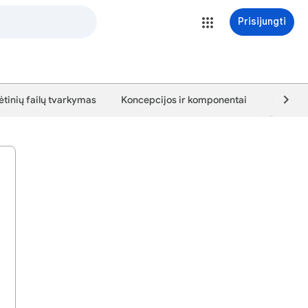
Prisijungti
ėtinių failų tvarkymas
Koncepcijos ir komponentai
Žymos s