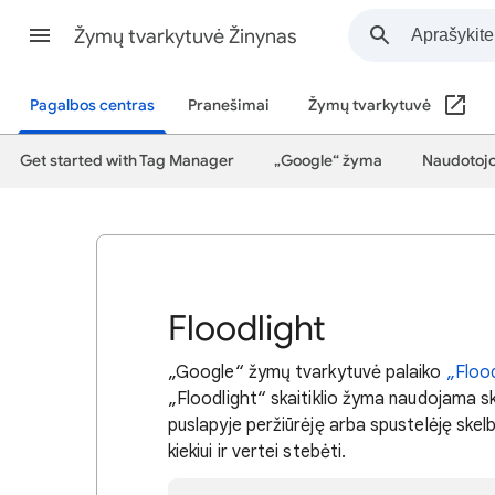
Žymų tvarkytuvė Žinynas
Pagalbos centras
Pranešimai
Žymų tvarkytuvė
Get started with Tag Manager
„Google“ žyma
Naudotojo
Floodlight
„Google“ žymų tvarkytuvė palaiko
„Flood
„Floodlight“ skaitiklio žyma naudojama sk
puslapyje peržiūrėję arba spustelėję ske
kiekiui ir vertei stebėti.