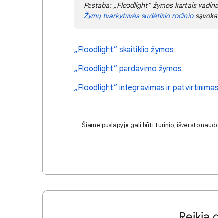
Pastaba: „Floodlight“ žymos kartais vadi
Žymų tvarkytuvės sudėtinio rodinio
sąvoka
„Floodlight“ skaitiklio žymos
„Floodlight“ pardavimo žymos
„Floodlight“ integravimas ir patvirtinima
Šiame puslapyje gali būti turinio, išversto naudo
Reikia 