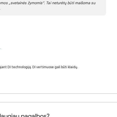
namos „svetainės žymomis“. Tai neturėtų būti maišoma su
.
s
jant DI technologiją. DI vertimuose gali būti klaidų.
daugiau pagalbos?