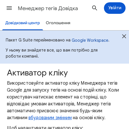
Менеджер тегів Довідка
Увійти
Довідковий центр
Оголошення
Пакет G Suite перейменовано на
.
Google Workspace
У ньому ви знайдете все, що вам потрібно для
роботи компанії.
Активатор кліку
Використовуйте активатор кліку Менеджера тегів
Google для запуску тегів на основі подій кліку. Коли
користувач натискає елемент на сторінці, що
відповідає умовам активаторів, Менеджер тегів
автоматично присвоює значення будь-яким
активним
вбудованим змінним
на основі кліку.
Щоб налаштувати активатор кліку: