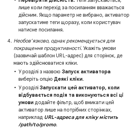
Перевіряти дійсність:
теги запускаються,
лише коли перехід за посиланням вважається
дійсним. Якщо параметр не вибрано, активатор
запускатиме теги щоразу, коли користувач
натисне посилання.
Необов’язково, однак рекомендується для
покращення продуктивності.
Укажіть умови
(зазвичай шаблон URL-адрес) для сторінок, де
мають здійснюватися кліки.
У розділі з назвою
Запуск активатора
виберіть опцію
Деякі кліки
.
У розділі
Запускати цей активатор, коли
відбувається подія та виконуються всі ці
умови
додайте фільтр, щоб вмикати цей
активатор лише на потрібних сторінках,
наприклад
URL-адреса для кліку містить
/path/to/promo
.