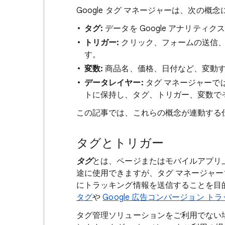
Google タグ マネージャーは、次の
タグ:
データを Google アナリテ
トリガー:
クリック、フォームの送信、
す。
変数:
商品名、価格、日付など、変動
データレイヤー:
タグ マネージャーで
トに保持し、タグ、トリガー、変数で
この記事では、これらの概念が連動する
タグとトリガー
タグ
とは、ページまたはモバイルアプリ
途に使用できますが、タグ マネージャ
にトラッキング情報を送信することを目
タグ
や
Google 広告コンバージョン ト
タグ管理ソリューションをご利用でない