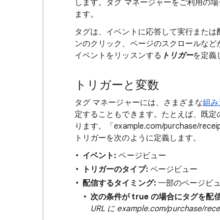
します。タグ マネージャーをご利用の
ます。
タグは、イベントに応答して実行または
ンのクリック、ページのスクロールなどがあ
イベントをリッスンする
トリガー
を定義
トリガーと変数
タグ マネージャーには、さまざまな
組み
定することもできます。たとえば、既定の
ります。「example.com/purchase/receip
トリガーを次のように定義します。
イベント:
ページビュー
トリガーのタイプ:
ページビュー
配信するタイミング:
一部のページビ
次の条件が true の場合にタグを配信
URL に example.com/purchase/re