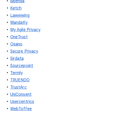
iubenda
Ketch
Lawwwing
Mandatly
My Agile Privacy
OneTrust
Osano
Secure Privacy
Sirdata
Sourcepoint
Termly
TRUENDO
TrustArc
UniConsent
Usercentrics
WebToffee