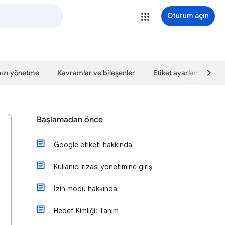
Oturum açın
nızı yönetme
Kavramlar ve bileşenler
Etiket ayarlama kılavu
Başlamadan önce
Google etiketi hakkında
Kullanıcı rızası yönetimine giriş
İzin modu hakkında
Hedef Kimliği: Tanım