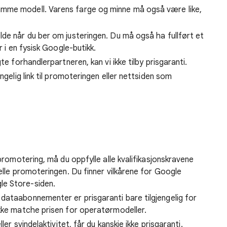
mme modell. Varens farge og minne må også være like,
de når du ber om justeringen. Du må også ha fullført et
r i en fysisk Google-butikk.
te forhandlerpartneren, kan vi ikke tilby prisgaranti.
ngelig link til promoteringen eller nettsiden som
 promotering, må du oppfylle alle kvalifikasjonskravene
elle promoteringen. Du finner vilkårene for Google
le Store-siden.
dataabonnementer er prisgaranti bare tilgjengelig for
ikke matche prisen for operatørmodeller.
ler svindelaktivitet, får du kanskje ikke prisgaranti.