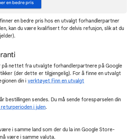
ner en bedre pris
finner en bedre pris hos en utvalgt forhandlerpartner
en, kan du være kvalifisert for delvis refusjon, slik at du
elder).
ranti
 på nettet fra utvalgte forhandlerpartnere på Google
ker (der dette er tilgjengelig). For å finne en utvalgt
egionen din i
verktøyet Finn en utvalgt
år bestillingen sendes. Du må sende forespørselen din
returperioden i julen
.
være i samme land som der du la inn Google Store-
 må være i samme valuta.