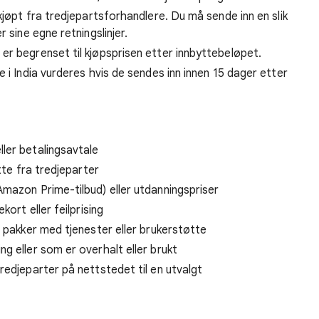
kjøpt fra tredjepartsforhandlere. Du må sende inn en slik
 sine egne retningslinjer.
r begrenset til kjøpsprisen etter innbyttebeløpet.
 i India vurderes hvis de sendes inn innen 15 dager etter
ler betalingsavtale
tte fra tredjeparter
mazon Prime-tilbud) eller utdanningspriser
kort eller feilprising
r pakker med tjenester eller brukerstøtte
ng eller som er overhalt eller brukt
redjeparter på nettstedet til en utvalgt