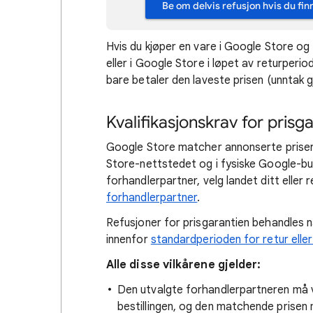
Be om delvis refusjon hvis du fin
Hvis du kjøper en vare i Google Store og 
eller i Google Store i løpet av returperiod
bare betaler den laveste prisen (unntak gj
Kvalifikasjonskrav for prisga
Google Store matcher annonserte priser
Store-nettstedet og i fysiske Google-butik
forhandlerpartner, velg landet ditt eller r
forhandlerpartner
.
Refusjoner for prisgarantien behandles n
innenfor
standardperioden for retur eller 
Alle disse vilkårene gjelder:
Den utvalgte forhandlerpartneren må 
bestillingen, og den matchende prisen