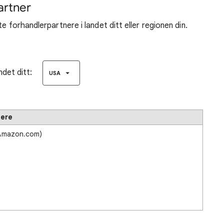
artner
e forhandlerpartnere i landet ditt eller regionen din.
ndet ditt:
USA
lere
 Amazon.com)