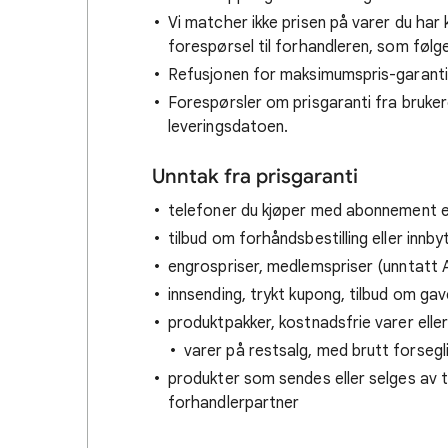
Vi matcher ikke prisen på varer du har 
forespørsel til forhandleren, som følger
Refusjonen for maksimumspris-garanti e
Forespørsler om prisgaranti fra brukere
leveringsdatoen.
Unntak fra prisgaranti
telefoner du kjøper med abonnement el
tilbud om forhåndsbestilling eller innby
engrospriser, medlemspriser (unntatt A
innsending, trykt kupong, tilbud om gave
produktpakker, kostnadsfrie varer elle
varer på restsalg, med brutt forsegli
produkter som sendes eller selges av t
forhandlerpartner