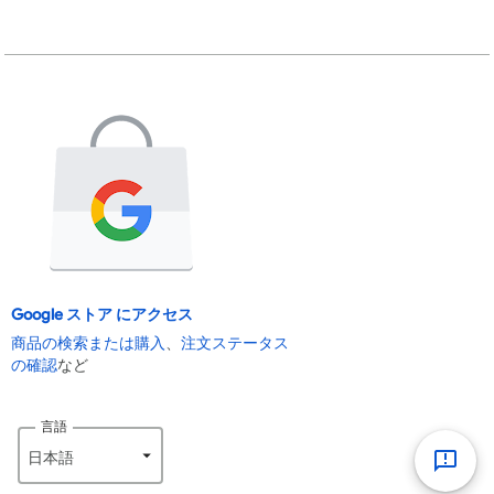
Google ストア にアクセス
商品の検索または購入
、
注文ステータス
の確認
など
言語
日本語‎