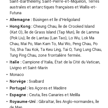
Saint-Barthélemy, Saint-Pierre-et-Miquelon, Terres
australes et antarctiques françaises et Wallis-et-
Futuna
Allemagne
: Büsingen et île d'Heligoland
Hong Kong
: Cheung Chau, île de Crooked Island
(Kat O), île de Grass Island (Tap Mun), île de Lamma
(Pok Liu), île de Lantau (Lan Tao), Lo Wu, Lok Ma
Chau, Mai Po, Man Kam To, Mui Wo, Peng Chau, Po
Toi, Sha Tau Kok, Ta Kwu Ling, Tai O, Tung Lung Chau,
Tung Ping Chau, zone frontalière fermée.
Italie
: Campione d'Italia, État de la Cité du Vatican,
Livigno et Saint-Marin
Monaco
Norvège
: Svalbard
Portugal
: les Açores et Madère
Espagne
: Ceuta, îles Canaries et Melilla
Royaume-Uni
: Gibraltar, îles Anglo-normandes, île
de Man