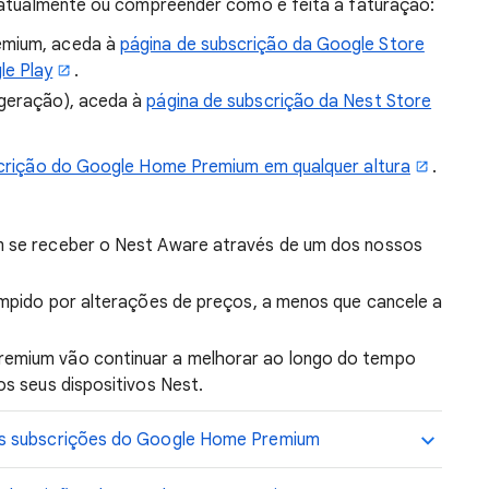
r atualmente ou compreender como é feita a faturação:
emium, aceda à
página de subscrição da Google Store
le Play
.
 geração), aceda à
página de subscrição da Nest Store
scrição do Google Home Premium em qualquer altura
.
m se receber o Nest Aware através de um dos nossos
rompido por alterações de preços, a menos que cancele a
remium vão continuar a melhorar ao longo do tempo
os seus dispositivos Nest.
as subscrições do Google Home Premium