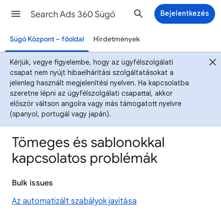
Search Ads 360 Súgó
Bejelentkezés
Súgó Központ – főoldal
Hirdetmények
Kérjük, vegye figyelembe, hogy az ügyfélszolgálati
csapat nem nyújt hibaelhárítási szolgáltatásokat a
jelenleg használt megjelenítési nyelven. Ha kapcsolatba
szeretne lépni az ügyfélszolgálati csapattal, akkor
először váltson angolra vagy más támogatott nyelvre
(spanyol, portugál vagy japán).
Tömeges és sablonokkal
kapcsolatos problémák
Bulk issues
Az automatizált szabályok javítása