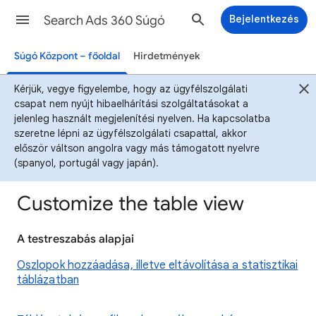
Search Ads 360 Súgó
Bejelentkezés
Súgó Központ – főoldal
Hirdetmények
Kérjük, vegye figyelembe, hogy az ügyfélszolgálati
csapat nem nyújt hibaelhárítási szolgáltatásokat a
jelenleg használt megjelenítési nyelven. Ha kapcsolatba
szeretne lépni az ügyfélszolgálati csapattal, akkor
először váltson angolra vagy más támogatott nyelvre
(spanyol, portugál vagy japán).
Customize the table view
A testreszabás alapjai
Oszlopok hozzáadása, illetve eltávolítása a statisztikai
táblázatban