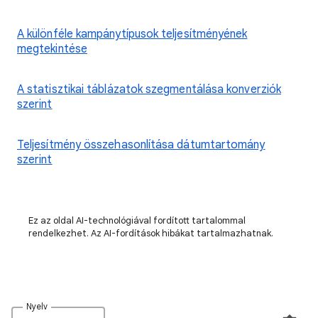
A különféle kampánytípusok teljesítményének
megtekintése
A statisztikai táblázatok szegmentálása konverziók
szerint
Teljesítmény összehasonlítása dátumtartomány
szerint
Ez az oldal AI-technológiával fordított tartalommal
rendelkezhet. Az AI-fordítások hibákat tartalmazhatnak.
Nyelv