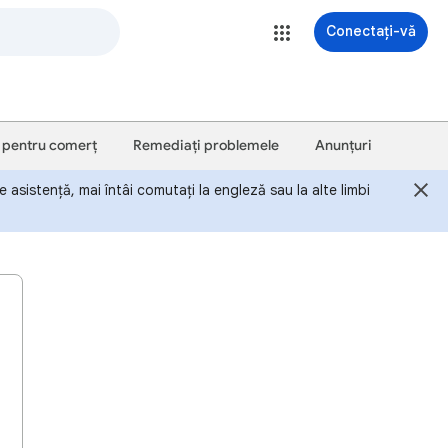
Conectați-vă
 pentru comerț
Remediați problemele
Anunțuri
 asistență, mai întâi comutați la engleză sau la alte limbi