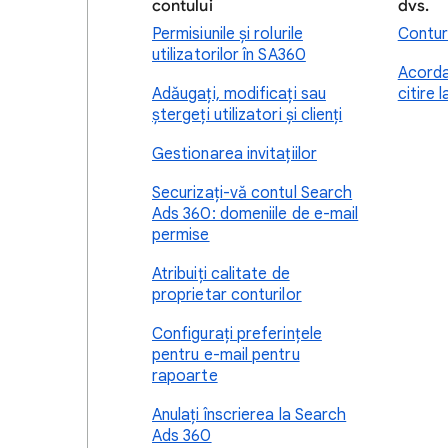
contului
dvs.
Permisiunile și rolurile
Contur
utilizatorilor în SA360
Acorda
Adăugați, modificați sau
citire 
ștergeți utilizatori și clienți
Gestionarea invitațiilor
Securizați-vă contul Search
Ads 360: domeniile de e-mail
permise
Atribuiți calitate de
proprietar conturilor
Configurați preferințele
pentru e-mail pentru
rapoarte
Anulați înscrierea la Search
Ads 360