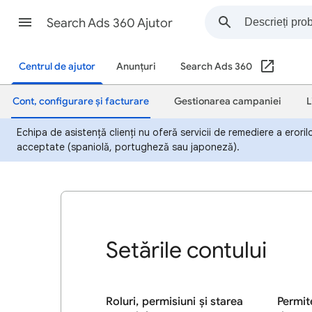
Search Ads 360 Ajutor
Centrul de ajutor
Anunțuri
Search Ads 360
Cont, configurare și facturare
Gestionarea campaniei
L
Echipa de asistență clienți nu oferă servicii de remediere a eroril
acceptate (spaniolă, portugheză sau japoneză).
Setările contului
Roluri, permisiuni și starea
Permit