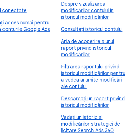
Despre vizualizarea
i conectate
modificărilor contului în
istoricul modificărilor
ți acces numai pentru
la conturile Google Ads
Consultați istoricul contului
Aria de acoperire a unui
raport privind istoricul
modificărilor
Filtrarea raportului privind
istoricul modificărilor pentru
a vedea anumite modificări
ale contului
Descărcați un raport privind
istoricul modificărilor
Vedeți un istoric al
modificărilor strategiei de
licitare Search Ads 360