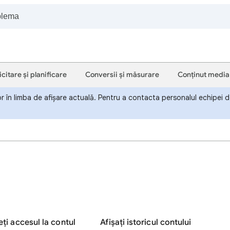
icitare și planificare
Conversii și măsurare
Conținut media
or în limba de afișare actuală. Pentru a contacta personalul echipei de
eți accesul la contul
Afișați istoricul contului