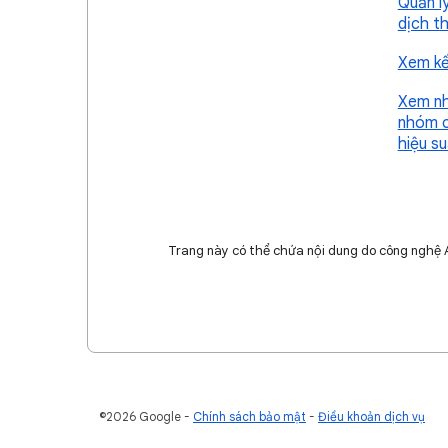
Quản l
dịch t
Xem kế
Xem nh
nhóm c
hiệu s
Trang này có thể chứa nội dung do công nghệ AI 
©2026 Google
Chính sách bảo mật
Điều khoản dịch vụ