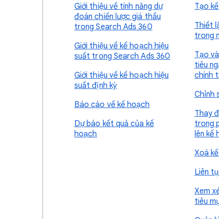
Giới thiệu về tính năng dự
Tạo kế
đoán chiến lược giá thầu
Thiết l
trong Search Ads 360
trong 
Giới thiệu về kế hoạch hiệu
Tạo và
suất trong Search Ads 360
tiêu n
Giới thiệu về kế hoạch hiệu
chính 
suất định kỳ
Chỉnh 
Báo cáo về kế hoạch
Thay đổ
Dự báo kết quả của kế
trong 
hoạch
lên kế
Xoá kế
Liên t
Xem xé
tiêu m