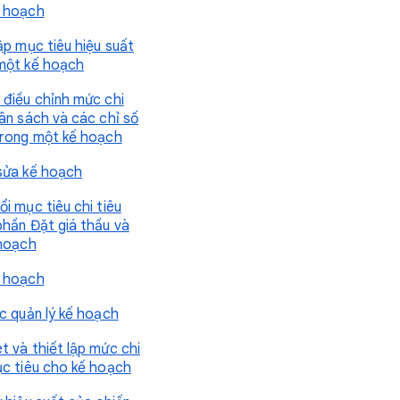
 hoạch
ập mục tiêu hiệu suất
một kế hoạch
 điều chỉnh mức chi
gân sách và các chỉ số
trong một kế hoạch
sửa kế hoạch
i mục tiêu chi tiêu
phần Đặt giá thầu và
 hoạch
 hoạch
ục quản lý kế hoạch
t và thiết lập mức chi
ục tiêu cho kế hoạch