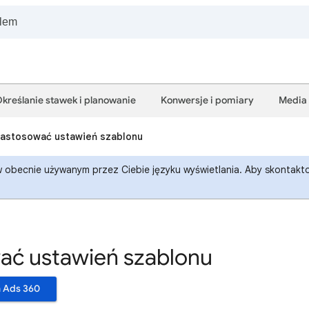
kreślanie stawek i planowanie
Konwersje i pomiary
Media
zastosować ustawień szablonu
 obecnie używanym przez Ciebie języku wyświetlania. Aby skontaktow
ać ustawień szablonu
 Ads 360