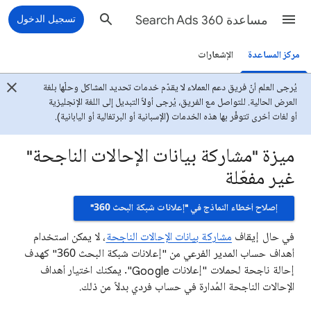
مساعدة Search Ads 360
تسجيل الدخول
مركز المساعدة
الإشعارات
يُرجى العلم أنّ فريق دعم العملاء لا يقدّم خدمات تحديد المشاكل وحلّها بلغة
العرض الحالية. للتواصل مع الفريق، يُرجى أولاً التبديل إلى اللغة الإنجليزية
أو لغات أخرى تتوفّر بها هذه الخدمات (الإسبانية أو البرتغالية أو اليابانية).
ميزة "مشاركة بيانات الإحالات الناجحة"
غير مفعّلة
إصلاح أخطاء النماذج في "إعلانات شبكة البحث 360"
في حال إيقاف
مشاركة بيانات الإحالات الناجحة
، لا يمكن استخدام
أهداف حساب المدير الفرعي من "إعلانات شبكة البحث 360" كهدف
إحالة ناجحة لحملات "إعلانات Google". يمكنك اختيار أهداف
الإحالات الناجحة المُدارة في حساب فردي بدلاً من ذلك.