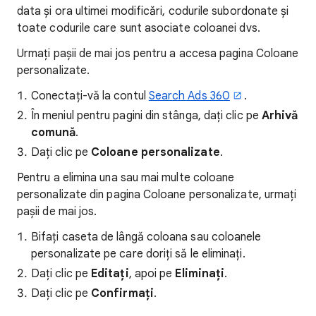
data și ora ultimei modificări, codurile subordonate și
toate codurile care sunt asociate coloanei dvs.
Urmați pașii de mai jos pentru a accesa pagina Coloane
personalizate.
Conectați-vă la contul
Search Ads 360
.
În meniul pentru pagini din stânga, dați clic pe
Arhivă
comună
.
Dați clic pe
Coloane personalizate
.
Pentru a elimina una sau mai multe coloane
personalizate din pagina Coloane personalizate, urmați
pașii de mai jos.
Bifați caseta de lângă coloana sau coloanele
personalizate pe care doriți să le eliminați.
Dați clic pe
Editați
, apoi pe
Eliminați
.
Dați clic pe
Confirmați
.