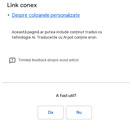
Link conex
Despre coloanele personalizate
Această pagină ar putea include conținut tradus cu
tehnologie AI. Traducerile cu AI pot conține erori.
Trimiteți feedback despre acest articol
A fost util?
Da
Nu