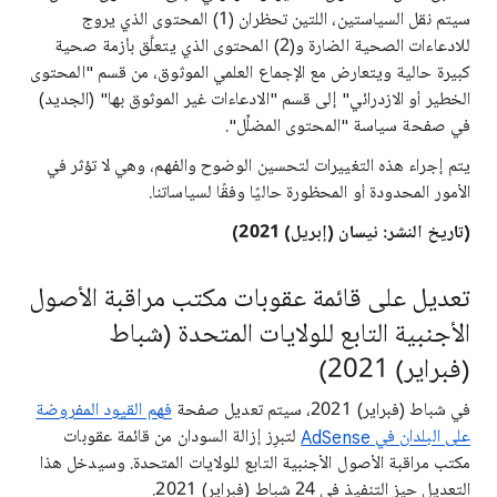
سيتم نقل السياستين، اللتين تحظران (1) المحتوى الذي يروج
للادعاءات الصحية الضارة و(2) المحتوى الذي يتعلَّق بأزمة صحية
كبيرة حالية ويتعارض مع الإجماع العلمي الموثوق، من قسم "المحتوى
الخطير أو الازدرائي" إلى قسم "الادعاءات غير الموثوق بها" (الجديد)
في صفحة سياسة "المحتوى المضلِّل".
يتم إجراء هذه التغييرات لتحسين الوضوح والفهم، وهي لا تؤثر في
الأمور المحدودة أو المحظورة حاليًا وفقًا لسياساتنا.
(تاريخ النشر: نيسان (إبريل) 2021)
تعديل على قائمة عقوبات مكتب مراقبة الأصول
الأجنبية التابع للولايات المتحدة (شباط
(فبراير) 2021)
في شباط (فبراير) 2021، سيتم تعديل صفحة
فهم القيود المفروضة
على البلدان في AdSense
لتبرِز إزالة السودان من قائمة عقوبات
مكتب مراقبة الأصول الأجنبية التابع للولايات المتحدة. وسيدخل هذا
التعديل حيز التنفيذ في 24 شباط (فبراير) 2021.