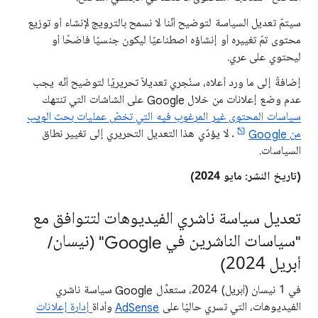
سيتمّ تعديل السياسة لتوضيح أنّنا لا نسمح بالترويج لإنشاء أو توزيع
محتوى تمّ تغييره أو إنشاؤه اصطناعيًا ليكون جنسيًا فاضحًا أو
ليحتوي على عري.
إضافةً إلى ما ورد أعلاه، سنُجري تعديلاً تحريريًا لتوضيح أنّه يجب
عدم وضع إعلانات من خلال Google على الشاشات التي تنتهك
سياسات المحتوى غير المرغوب فيه التي تخصّ عمليات بحث الويب
من Google
. لا يؤدّي هذا التعديل التحريري إلى تغيير نطاق
السياسات.
(تاريخ النشر: مايو 2024)
تعديل سياسة ناشري الفيديوهات لتتوافق مع
"سياسات الناشرين في Google" (نيسان/
أبريل 2024)
في 1 نيسان (أبريل) 2024، ستعدِّل Google سياسة ناشري
الفيديوهات، التي تسري حاليًا على
AdSense
وأداة
إدارة إعلانات