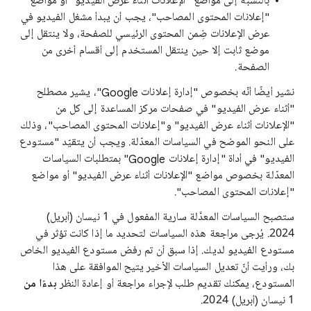
بالنسبة إلى مواضع "الإعلانات أثناء عرض الفيديو" أو مواضع
"إعلانات المحتوى المصاحب"، يجب أن يبدأ مشغل الفيديو في
عرض الإعلانات ضِمن المحتوى الرئيسي للصفحة، ولا ينتقل إلى
موضع ثابت إلا حين ينتقل المستخدم إلى أقسام أخرى من
الصفحة.
نشير أيضًا أنّه بخصوص "إدارة إعلانات Google"، يشير مصطلح
"أثناء عرض الفيديو" في صفحات مركز المساعدة إلى كل من
"الإعلانات أثناء عرض الفيديو" و"إعلانات المحتوى المصاحب"، وذلك
على النحو الموضح في السياسات المعدّلة. ويجب أن يتقيّد "مستودع
الفيديو" في أداة "إدارة إعلانات Google" بمتطلبات السياسات
المعدّلة بخصوص مواضع "الإعلانات أثناء عرض الفيديو" أو مواضع
"إعلانات المحتوى المصاحب".
ستصبح السياسات المعدَّلة سارية المفعول في 1 نيسان (أبريل)
2024. يُرجى مراجعة هذه السياسات لتحديد ما إذا كانت تؤثر في
مستودع الفيديو لديك. إذا سبق أن تم رفض مستودع الفيديو الخاص
بك، ورأيت أنّ تعديل السياسات الأخير يتيح الموافقة على هذا
المستودع، يمكنك تقديم طلب لإجراء مراجعة أو إعادة النظر
بدءًا من
1 نيسان (أبريل) 2024.