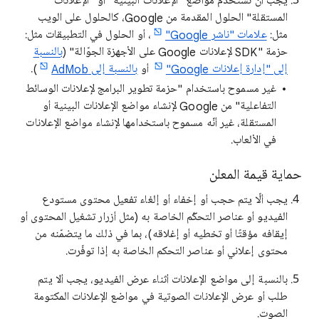
يجب أن تستخدم مواضع "الإعلانات البينية" أو "الإعلانات
المستقلة" الحلول المقدمة من Google، كالحلول على الويب
مثل:
علامات "ناشر Google"
، أو الحلول في التطبيقات مثل:
حزمة "SDK لإعلانات Google على الأجهزة الجوّالة" (
بالنسبة
إلى "إدارة إعلانات Google"
أو
بالنسبة إلى AdMob
).
غير مسموح باستخدام "حزمة تطوير البرامج لإعلانات الوسائط
التفاعلية" من Google لإنشاء مواضع الإعلانات البينية أو
المستقلة، غير أنّه مسموح باستخدامها لإنشاء مواضع الإعلانات
في الألعاب.
حماية قيمة المعلن
يجب ألّا يتم حجب أو إخفاء أو إلغاء تفعيل محتوى مستودع
الفيديو أو عناصر التحكّم الخاصة به (مثل أزرار تشغيل المحتوى أو
إيقافه مؤقتًا أو تخطيه أو إغلاقه)، بما في ذلك ما يتضمّنه من
محتوى إعلاني أو عناصر التحكم الخاصة به إذا توفّرت.
بالنسبة إلى مواضع الإعلانات أثناء عرض الفيديو، يجب ألا يتم
طلب أو عرض الإعلانات الصوتية في مواضع الإعلانات المكتومة
الصوت.