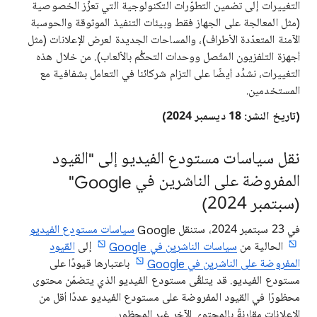
التغييرات إلى تضمين التطوّرات التكنولوجية التي تعزِّز الخصوصية
(مثل المعالجة على الجهاز فقط وبيئات التنفيذ الموثوقة والحوسبة
الآمنة المتعدّدة الأطراف)، والمساحات الجديدة لعرض الإعلانات (مثل
أجهزة التلفزيون المتّصل ووحدات التحكُّم بالألعاب). من خلال هذه
التغييرات، نشدِّد أيضًا على التزام شركائنا في التعامل بشفافية مع
المستخدمين.
(تاريخ النشر: 18 ديسمبر 2024)
نقل سياسات مستودع الفيديو إلى "القيود
المفروضة على الناشرين في Google"
(سبتمبر 2024)
في 23 سبتمبر 2024، ستنقل Google
سياسات مستودع الفيديو
الحالية من
سياسات الناشرين في Google
إلى
القيود
المفروضة على الناشرين في Google
باعتبارها قيودًا على
مستودع الفيديو. قد يتلقّى مستودع الفيديو الذي يتضمّن محتوى
محظورًا في القيود المفروضة على مستودع الفيديو عددًا أقل من
الإعلانات مقارنةً بالمحتوى الآخر غير المحظور.