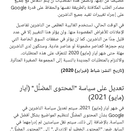
خصيصًا من أجلها. وتضمن هذه المتطلبات أن يتم التعامل مع جميع
مصادر الطلب المكافئة بالطريقة نفسها والحفاظ على قدرة Google
على إجراء تغييرات تفيد جميع الناشرين.
في الوقت الحالي، تستخدم الغالبية العظمى من الناشرين تفاصيل
الإعلانات للأغراض المقصودة منها. ولن يؤثر هذا التغيير إلا في عدد
قليل جدًا من الناشرين، كما لن يؤثر في صفقات السوق الخاصة التي
يتم حجزها كعناصر مضمونة أو عناصر عادية. وستكون لدى الناشرين
مهلة حتى شهر أيار (مايو) 2020 للتعرّف على هذه المتطلبات،
والالتزام بالمتطلبات الجديدة بالنسبة إلى المجموعة الصغيرة المتأثرة.
(تاريخ النشر: شباط (فبراير) 2020)
تعديل على سياسة "المحتوى المضلِّل" (أيار
(مايو) 2021)
في شهر أيار (مايو) 2021، سيتم تعديل سياسة الناشرين في
Google بشأن المحتوى المضلِّل لتنظيم المواضيع بشكل أفضل في
السياسة. بالإضافة إلى ذلك، سيتم نقل سياستين تم إدراجهما في
السابق ضمن "المحتوى الخطير أو الازدرائي" إلى "المحتوى المضلِّل".