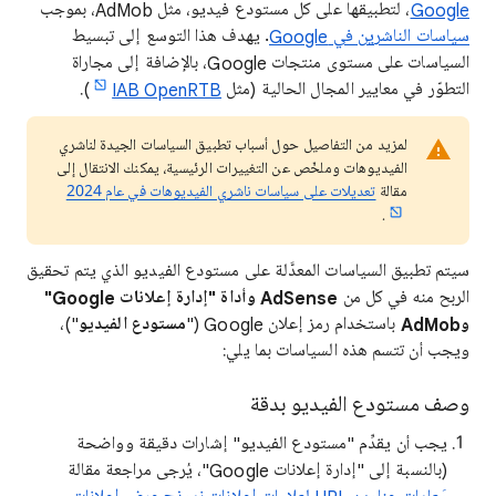
Google
، لتطبيقها على كل مستودع فيديو، مثل AdMob، بموجب
سياسات الناشرين في Google
. يهدف هذا التوسع إلى تبسيط
السياسات على مستوى منتجات Google، بالإضافة إلى مجاراة
التطوّر في معايير المجال الحالية (مثل
IAB OpenRTB
).
لمزيد من التفاصيل حول أسباب تطبيق السياسات الجيدة لناشري
الفيديوهات وملخّص عن التغييرات الرئيسية، يمكنك الانتقال إلى
مقالة
تعديلات على سياسات ناشري الفيديوهات في عام 2024
.
سيتم تطبيق السياسات المعدَّلة على مستودع الفيديو الذي يتم تحقيق
الربح منه في كل من
AdSense وأداة "إدارة إعلانات Google"
وAdMob
باستخدام رمز إعلان Google ("
مستودع الفيديو
")،
ويجب أن تتسم هذه السياسات بما يلي:
وصف مستودع الفيديو بدقة
يجب أن يقدِّم "مستودع الفيديو" إشارات دقيقة وواضحة
(بالنسبة إلى "إدارة إعلانات Google"، يُرجى مراجعة مقالة