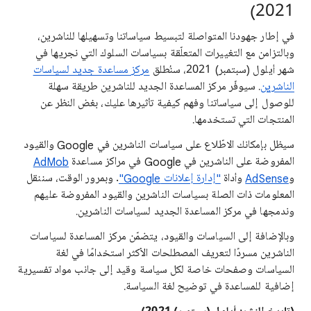
2021)
في إطار جهودنا المتواصلة لتبسيط سياساتنا وتسهيلها للناشرين،
وبالتزامن مع التغييرات المتعلّقة بسياسات السلوك التي نجريها في
شهر أيلول (سبتمبر) 2021، سنُطلق
مركز مساعدة جديد لسياسات
الناشرين
. سيوفّر مركز المساعدة الجديد للناشرين طريقة سهلة
للوصول إلى سياساتنا وفهم كيفية تأثيرها عليك، بغض النظر عن
المنتجات التي تستخدمها.
سيظل بإمكانك الاطّلاع على سياسات الناشرين في Google والقيود
المفروضة على الناشرين في Google في مراكز مساعدة
AdMob
و
AdSense
وأداة
"إدارة إعلانات Google"
. وبمرور الوقت، سننقل
المعلومات ذات الصلة بسياسات الناشرين والقيود المفروضة عليهم
وندمجها في مركز المساعدة الجديد لسياسات الناشرين.
وبالإضافة إلى السياسات والقيود، يتضمّن مركز المساعدة لسياسات
الناشرين مسردًا لتعريف المصطلحات الأكثر استخدامًا في لغة
السياسات وصفحات خاصة لكل سياسة وقيد إلى جانب مواد تفسيرية
إضافية للمساعدة في توضيح لغة السياسة.