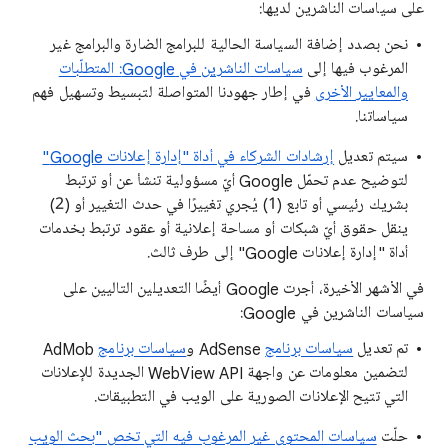
على سياسات الناشرين لديها:
نحن بصدد إضافة السياسة الحالية للبرامج الضارة والبرامج غير
المرغوب فيها إلى
سياسات الناشرين في Google: المتطلّبات
والمعايير الأخرى
في إطار جهودنا المتواصلة لتبسيط وتسهيل فهم
سياساتنا.
سيتم تعديل
إرشادات الشركاء في أداة "إدارة إعلانات Google"
لتوضيح عدم تحمّل Google أيّ مسؤولية تنشأ عن أو ترتبط
بشريك رئيسي أو تابع (1) يُجري تغييرًا في حدث التغيير أو (2)
ينقل حقوق أيّ شبكات أو مساحة إعلانية أو عقود ترتبط بخدمات
أداة "إدارة إعلانات Google" إلى طرف ثالث.
في الأشهر الأخيرة، أجرت Google أيضًا التعديلين التاليين على
سياسات الناشرين في Google:
تم تعديل
سياسات برنامج
AdSense و
سياسات برنامج
AdMob
لتضمين معلومات عن واجهة WebView API الجديدة للإعلانات
التي تتيح الإعلانات الصورية على الويب في التطبيقات.
حلّت
سياسات المحتوى غير المرغوب فيه التي تخص "بحث الويب