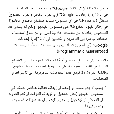
يُرجى ملاحظة أنّ "إعلانات Google" والمعاملات غير المباشرة
في أداة "إدارة إعلانات Google" (أي المزاد الخاص والمزاد المفتوح)
ستظلّ غير معروضة في أي مستودع فيديو يتضمّن محتوًى محظورًا
في إطار القيود المفروضة على مستودع الفيديو، ولكن قد يتلقّى هذا
المستودع إعلانات من منتجات إعلانية أخرى أو من خلال استخدام
صفقات مباشرة بين الناشرين والمُعلنين في أداة "إدارة إعلانات
Google" (أي الحجوزات التقليدية والصفقات المفضَّلة وصفقات
Programmatic Guaranteed).
بالإضافة إلى ما سبق، سنُجري أيضًا تعديلات تحريرية على الأقسام
التالية من القيود المفروضة على مستودع الفيديو لزيادة الوضوح
وقابلية القراءة. ولا تؤدّي هذه التعديلات التحريرية إلى تغيير نطاق
المتطلبات.
يجب ألّا يتم حجب أو إخفاء أو إيقاف فعالية عناصر التحكّم في
مستودع الفيديو (مثل التشغيل أو الإيقاف المؤقت أو كتم الصوت
أو التخطّي أو الإغلاق) ومحتوى الإعلان أو عناصر التحكم حيثما
يتم توفيرها.
للإيضاح، إنّ عناصر التحكّم في مستودع الفيديو أو عناصر