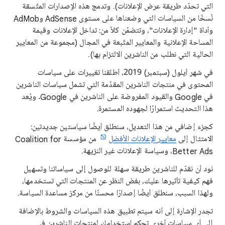
التي تحدّد طريقة عرض الإعلانات). وتدمج هذه الإصدارات المتّسقة
نُسخًا من السياسات التي وضعناها على مستوى AdSense وAdMob
وأداة "إدارة الإعلانات"، وتتضمّن كلاً من: تداخل الإعلانات وقيمة
المساحة الإعلانية والمعايير المتّبعة في المجال (مجموعة من المعايير
الحالية التي نطلب من الناشرين الالتزام بها).
في شهر أيلول (سبتمبر) 2019، أطلقنا تغييرات على سياسات
المحتوى في منتجات الناشرين المقدّمة التي تشمل سياسات الناشرين
في Google والقيود المفروضة على الناشرين في Google. ويُعد
هذا التحديث استمرارًا لجهوده المستمرة.
كجزء إضافي من هذا التعديل، سنطلق أيضًا سياستين جديدتين:
الامتثال إلى
معايير الإعلانات الأفضل
من مؤسسة Coalition for
Better Ads، وسياسة الإعلانات غير النزيهة.
نود أن نقدّم للناشرين طريقة سهلة للوصول إلى سياساتنا وتسهيل
فهم كيفية تأثيرها عليك، بغض النظر عن المنتجات التي تستخدمها،
ولهذا السبب، سنطلق أيضًا إصدارًا محسنًا من مركز مساعدة السياسة.
تجدر الإشارة إلى أنه سيتم تطبيق هذه السياسات والشروط بالإضافة
إلى أي سياسات أخرى تحكم استخدامك لمنتجات الناشرين في