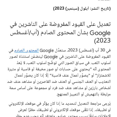
(تاريخ النشر: أيلول (سبتمبر) 2023)
تعديل على القيود المفروضة على الناشرين في
Google بشأن المحتوى الصادم (آب/أغسطس
2023)
في 30 آب (أغسطس) 2023، ستعدِّل Google
المحتوى الصادم
في
القيود المفروضة على الناشرين في Google ليتضمّن استثناءً لصور
أسلوب اللعب. في سياق الصور التي توضِّح أسلوب اللعب، لا يُعدّ
المحتوى أنّه "يحتوي على حسابات أو صور مخيفة أو قاسية أو مثيرة
للاشمئزاز" أو "يصوِّر أعمال عنف قاسية" إلّا إذا كان يصوِّر أعمال
التعذيب أو العنف الجنسي أو العنف ضد القاصرين أو مشاهد عنف ضد
أشخاص بارزين أو مشاهد عنف ضد فرد أو مجموعة على أساس سمة
مرتبطة بالتهميش أو التمييز الممنهج.
يُرجى مراجعة التعديل لتحديد ما إذا كان يؤثِّر في موقعك الإلكتروني
أو تطبيقك. إذا تلقّى موقعك الإلكتروني أو تطبيقك حظرًا لعرض
الإعلانات سابقًا بسبب محتوى صادم، وتعتقد أنّه يجب عدم حظر