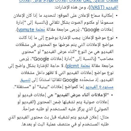
مَعلمات عناوين URL لعلامات إعلانات نموذج عرض إعلانات
الفيديو (VAST)
)، ومن هذه الإشارات:
إمكانية سماع الإعلان على الموقع: لتحديد ما إذا كان الإعلان
مسموعًا أو مكتوم الصوت بشكل تلقائي (بالنسبة إلى "إدارة
إعلانات Google"، يُرجى مراجعة مقالة
مَعلمة vpmute
).
نوع موضع الإعلان: يجب الإشارة بوضوح إلى ما إذا كانت
مواضع الإعلانات التي يتم عرضها مع المحتوى في مشغّلات
الفيديو هي من النوع "أثناء عرض الفيديو" أو "محتوى
مصاحب" (بالنسبة إلى "إدارة إعلانات Google"، يُرجى
مراجعة مقالة
مَعلمة plcmt
). لا حاجة للإشارة بشكل واضح إلى
نوع مواضع إعلانات الفيديو التي لا تظهر داخل مشغلات
الفيديو، إذ ستحدِّده Google تلقائيًا استنادًا إلى
تنسيق
مستودع الفيديو
إما كمواضع إعلانات "بينية" أو "مستقلة".
"
الإعلانات أثناء عرض الفيديو
" هي إعلانات فيديو أو
إعلانات صوتية يتم تشغيلها ضِمن المحتوى (الفيديو أو
الصوتي) الذي يركّز عليه المستخدم أو طلبه صراحةً.
مثال: إعلان فيديو يتم تشغيله قبل بث محتوى الفيديو الذي
طلبه المستخدم أو في منتصف عملية البث أو بعدها.