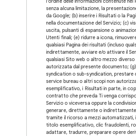
l'ordine delle informazioni contenute nei 
senza alcuna limitazione, la presentazione 
da Google; (b) inserire i Risultati o la Pag
nella documentazione del Servizio; (c) visu
uscita, pulsanti di espansione o animazioni
Utenti finali; (e) ridurre a icona, rimuov
qualsiasi Pagina dei risultati (incluso qua
indirettamente, avviare e/o attivare il Se
qualsiasi Sito web o altro mezzo diverso
autorizzata dal presente documento; (g) tr
syndication o sub-syndication, prestare o
service bureau o altri scopi non autorizzat
esemplificativo, i Risultati in parte, in c
contratto che preveda Ti venga corrispos
Servizio o viceversa oppure la condivisione
generare, direttamente o indirettamente, q
tramite il ricorso a mezzi automatizzati, 
titolo esemplificativo, clic fraudolenti, 
adattare, tradurre, preparare opere deri