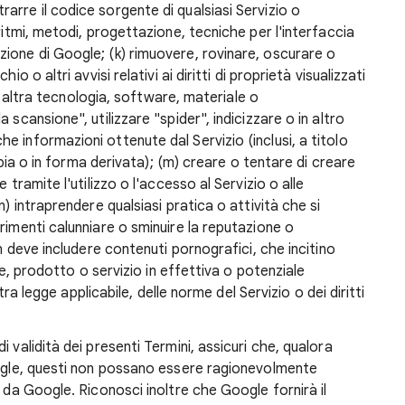
rre il codice sorgente di qualsiasi Servizio o
ritmi, metodi, progettazione, tecniche per l'interfaccia
ione di Google; (k) rimuovere, rovinare, oscurare o
o o altri avvisi relativi ai diritti di proprietà visualizzati
asi altra tecnologia, software, materiale o
 scansione", utilizzare "spider", indicizzare o in altro
 informazioni ottenute dal Servizio (inclusi, a titolo
copia o in forma derivata); (m) creare o tentare di creare
 tramite l'utilizzo o l'accesso al Servizio o alle
n) intraprendere qualsiasi pratica o attività che si
rimenti calunniare o sminuire la reputazione o
on deve includere contenuti pornografici, che incitino
ale, prodotto o servizio in effettiva o potenziale
ltra legge applicabile, delle norme del Servizio o dei diritti
i validità dei presenti Termini, assicuri che, qualora
oogle, questi non possano essere ragionevolmente
i da Google. Riconosci inoltre che Google fornirà il