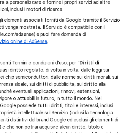
à a personalizzare e fornire i propri servizi ad altre
oni, inclusi i motori di ricerca.
gli elementi associati forniti da Google tramite il Servizio
i venga mostrata. Il Servizio è compatibile con il
.com/adsense) e puoi fare domanda di
rvizio online di AdSense
.
senti Termini e condizioni d'uso, per "
Diritti di
iasi diritto regolato, di volta in volta, dalle leggi sui
ei chip semiconduttori, dalle norme sui diritti morali, sui
enza sleale, sui diritti di pubblicità, sul diritto alla
onché eventuali applicazioni, rinnovi, estensioni,
vigore o attuabili in futuro, in tutto il mondo. Nel
gle possiede tutti i diritti, titoli e interessi, inclusi
roprietà intellettuale sul Servizio (inclusi la tecnologia
nti distintivi del brand Google ed esclusi gli elementi di
 e che non potrai acquisire alcun diritto, titolo e