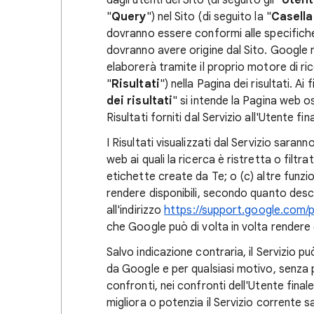
dagli utenti del Sito (di seguito gli "
Utent
"
Query
") nel Sito (di seguito la "
Casella
dovranno essere conformi alle specifiche
dovranno avere origine dal Sito. Google ri
elaborerà tramite il proprio motore di rice
"
Risultati
") nella Pagina dei risultati. Ai
dei risultati
" si intende la Pagina web o
Risultati forniti dal Servizio all'Utente fina
I Risultati visualizzati dal Servizio saranno
web ai quali la ricerca è ristretta o filtr
etichette create da Te; o (c) altre funzio
rendere disponibili, secondo quanto desc
all'indirizzo
https://support.google.com
che Google può di volta in volta rendere 
Salvo indicazione contraria, il Servizio 
da Google e per qualsiasi motivo, senza 
confronti, nei confronti dell'Utente final
migliora o potenzia il Servizio corrente s