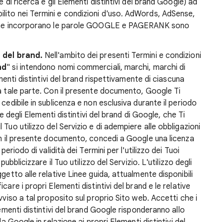
 di ricerca e gli Elementi distintivi del brand Google) ad
lito nei Termini e condizioni d'uso. AdWords, AdSense,
i che incorporano le parole GOOGLE e PAGERANK sono
i del brand.
Nell'ambito dei presenti Termini e condizioni
nd
" si intendono nomi commerciali, marchi, marchi di
ementi distintivi del brand rispettivamente di ciascuna
da tale parte. Con il presente documento, Google Ti
cedibile in sublicenza e non esclusiva durante il periodo
ne degli Elementi distintivi del brand di Google, che Ti
Tuo utilizzo del Servizio e di adempiere alle obbligazioni
Con il presente documento, concedi a Google una licenza
periodo di validità dei Termini per l'utilizzo dei Tuoi
ubblicizzare il Tuo utilizzo del Servizio. L'utilizzo degli
getto alle relative Linee guida, attualmente disponibili
are i propri Elementi distintivi del brand e le relative
vviso a tal proposito sul proprio Sito web. Accetti che i
lementi distintivi del brand Google risponderanno allo