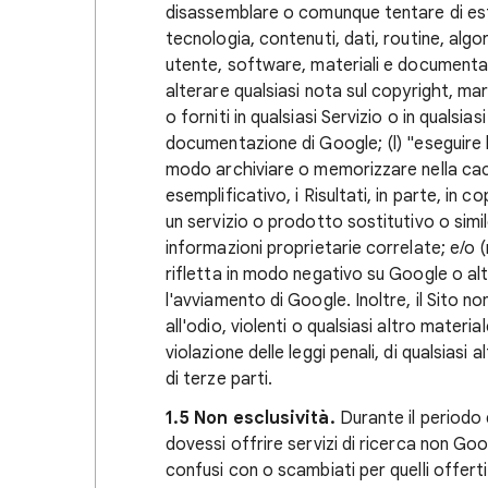
disassemblare o comunque tentare di estra
tecnologia, contenuti, dati, routine, algo
utente, software, materiali e documentaz
alterare qualsiasi nota sul copyright, marchi
o forniti in qualsiasi Servizio o in qualsi
documentazione di Google; (l) "eseguire la
modo archiviare o memorizzare nella cache
esemplificativo, i Risultati, in parte, in 
un servizio o prodotto sostitutivo o simile
informazioni proprietarie correlate; e/o (
rifletta in modo negativo su Google o alt
l'avviamento di Google. Inoltre, il Sito n
all'odio, violenti o qualsiasi altro materi
violazione delle leggi penali, di qualsiasi a
di terze parti.
1.5 Non esclusività.
Durante il periodo d
dovessi offrire servizi di ricerca non G
confusi con o scambiati per quelli offert