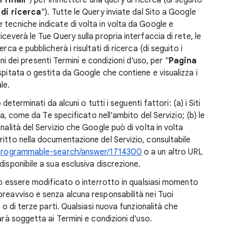
i
finali
") per immettere una query di ricerca (di seguito
di ricerca
"). Tutte le Query inviate dal Sito a Google
 tecniche indicate di volta in volta da Google e
ceverà le Tue Query sulla propria interfaccia di rete, le
rca e pubblicherà i risultati di ricerca (di seguito i
 fini dei presenti Termini e condizioni d'uso, per "
Pagina
spitata o gestita da Google che contiene e visualizza i
le.
 determinati da alcuni o tutti i seguenti fattori: (a) i Siti
ata, come da Te specificato nell'ambito del Servizio; (b) le
nalità del Servizio che Google può di volta in volta
ritto nella documentazione del Servizio, consultabile
/programmable-search/answer/1714300
o a un altro URL
disponibile a sua esclusiva discrezione.
può essere modificato o interrotto in qualsiasi momento
preavviso e senza alcuna responsabilità nei Tuoi
e o di terze parti. Qualsiasi nuova funzionalità che
arà soggetta ai Termini e condizioni d'uso.