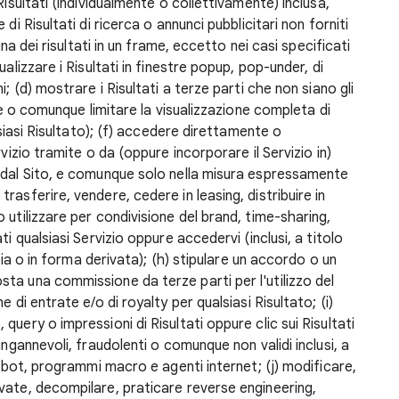
Risultati (individualmente o collettivamente) inclusa,
di Risultati di ricerca o annunci pubblicitari non forniti
ina dei risultati in un frame, eccetto nei casi specificati
alizzare i Risultati in finestre popup, pop-under, di
; (d) mostrare i Risultati a terze parti che non siano gli
ere o comunque limitare la visualizzazione completa di
lsiasi Risultato); (f) accedere direttamente o
rvizio tramite o da (oppure incorporare il Servizio in)
 dal Sito, e comunque solo nella misura espressamente
asferire, vendere, cedere in leasing, distribuire in
 utilizzare per condivisione del brand, time-sharing,
i qualsiasi Servizio oppure accedervi (inclusi, a titolo
opia o in forma derivata); (h) stipulare un accordo o un
ta una commissione da terze parti per l'utilizzo del
 di entrate e/o di royalty per qualsiasi Risultato; (i)
uery o impressioni di Risultati oppure clic sui Risultati
ingannevoli, fraudolenti o comunque non validi inclusi, a
robot, programmi macro e agenti internet; (j) modificare,
vate, decompilare, praticare reverse engineering,