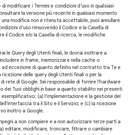
o di modificare i Termini e condizioni d'uso in qualsiasi
nsultare la versione più recente in qualsiasi momento
e una modifica non è ritenuta accettabile, puoi annullare
 condizioni d'uso rimuovendo il Codice e la Casella di
re il Codice e/o la Casella di ricerca, le modifiche
i le Query degli Utenti finali, le dovrai inoltrare a
includere in frame, memorizzare nella cache o
, ad eccezione di quanto definito nel contratto tra Te e
icezione delle query degli Utenti finali o per la
a di rete di Google. Sei responsabile di fornire l'hardware
 dei Tuoi obblighi in base a quanto stabilito nei presenti
lo esemplificativo: (a) l'implementazione e la gestione del
l'interfaccia tra il Sito e il Servizio; e (c) la ricezione
sivo inoltro a Google.
impegni a non compiere e a non autorizzare terze parti a
a) editare, modificare, troncare, filtrare o cambiare