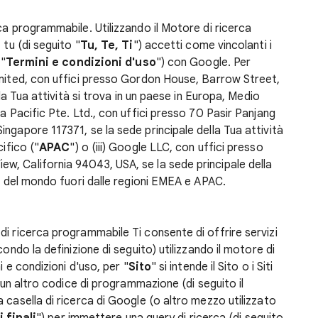
ca programmabile. Utilizzando il Motore di ricerca
, tu (di seguito "
Tu, Te, Ti
") accetti come vincolanti i
 "
Termini e condizioni d'uso
") con Google. Per
Limited, con uffici presso Gordon House, Barrow Street,
lla Tua attività si trova in un paese in Europa, Medio
sia Pacific Pte. Ltd., con uffici presso 70 Pasir Panjang
ngapore 117371, se la sede principale della Tua attività
cifico ("
APAC
") o (iii) Google LLC, con uffici presso
, California 94043, USA, se la sede principale della
to del mondo fuori dalle regioni EMEA e APAC.
 di ricerca programmabile Ti consente di offrire servizi
condo la definizione di seguito) utilizzando il motore di
i e condizioni d'uso, per "
Sito
" si intende il Sito o i Siti
o un altro codice di programmazione (di seguito il
a casella di ricerca di Google (o altro mezzo utilizzato