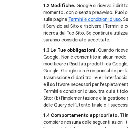
1.2 Modifiche.
Google si riserva il diritt
momento, con o senza preavviso. Puoi co
sulla pagina
Termini e condizioni d'uso
. S
il Servizio sul Sito e risolvere i Termini e
ricerca dal Tuo Sito. Se continui a utilizza
saranno considerate accettate.
1.3 Le Tue obbligazioni.
Quando ricevera
Google. Non è consentito in alcun modo 
modificare i Risultati prodotti da Google
Google. Google non è responsabile per la r
trasmissione di dati tra Te e l'interfacci
e il software necessari per l'espletamento
Termini e condizioni d'uso, tra cui a tito
Sito; (b) l'implementazione e la gestione del
delle Query dell'Utente finale e il succes
1.4 Comportamento appropriato.
Ti 
compiere nessuna delle seguenti azioni: (