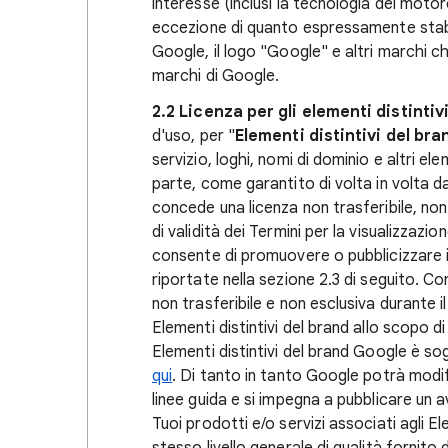
interesse (inclusi la tecnologia del motore
eccezione di quanto espressamente stabi
Google, il logo "Google" e altri march
marchi di Google.
2.2 Licenza per gli elementi distintiv
d'uso, per "
Elementi distintivi
del bra
servizio, loghi, nomi di dominio e altri el
parte, come garantito di volta in volta 
concede una licenza non trasferibile, non 
di validità dei Termini per la visualizzazio
consente di promuovere o pubblicizzare il 
riportate nella sezione 2.3 di seguito. 
non trasferibile e non esclusiva durante il 
Elementi distintivi del brand allo scopo di p
Elementi distintivi del brand Google è sog
qui
. Di tanto in tanto Google potrà modific
linee guida e si impegna a pubblicare un a
Tuoi prodotti e/o servizi associati agli E