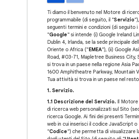
Ti diamo il benvenuto nel Motore di ricer
programmabile (di seguito, il "
Servizio
")
seguenti termini e condizioni (di seguito i
"
Google
" si intende (i) Google Ireland 
Dublin 4, Irlanda, se la sede principale de
Oriente o Africa ("
EMEA
"), (ii) Google A
Road, #03-71, Mapletree Business City, Si
si trova in un paese nella regione Asia Pa
1600 Amphitheatre Parkway, Mountain View
Tua attività si trova in un paese nel res
1. Servizio.
1.1 Descrizione del Servizio.
Il Motore
di ricerca web personalizzati sul Sito (se
ricerca Google. Ai fini dei presenti Termin
web in cui inserisci il codice JavaScript 
"
Codice
") che permetta di visualizzare l