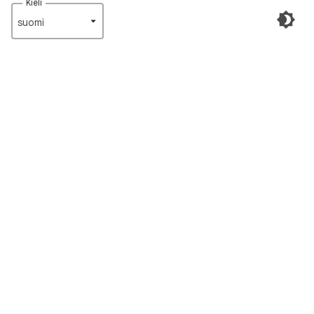
Kieli
suomi‎