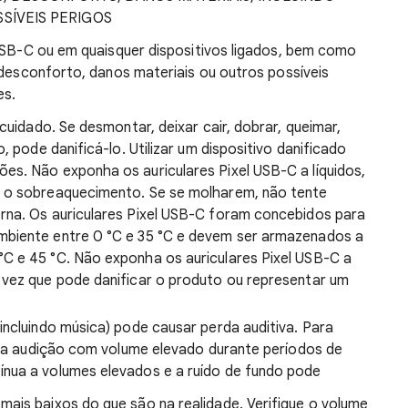
SÍVEIS PERIGOS
 USB-C ou em quaisquer dispositivos ligados, bem como
 desconforto, danos materiais ou outros possíveis
es.
 cuidado. Se desmontar, deixar cair, dobrar, queimar,
, pode danificá-lo. Utilizar um dispositivo danificado
es. Não exponha os auriculares Pixel USB-C a líquidos,
e o sobreaquecimento. Se se molharem, não tente
rna. Os auriculares Pixel USB-C foram concebidos para
mbiente entre 0 °C e 35 °C e devem ser armazenados a
C e 45 °C. Não exponha os auriculares Pixel USB-C a
 vez que pode danificar o produto ou representar um
incluindo música) pode causar perda auditiva. Para
te a audição com volume elevado durante períodos de
nua a volumes elevados e a ruído de fundo pode
is baixos do que são na realidade. Verifique o volume