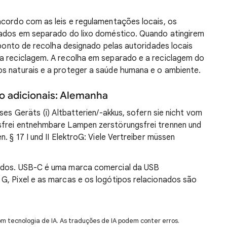
acordo com as leis e regulamentações locais, os
inados em separado do lixo doméstico. Quando atingirem
m ponto de recolha designado pelas autoridades locais
ua reciclagem. A recolha em separado e a reciclagem do
os naturais e a proteger a saúde humana e o ambiente.
 adicionais: Alemanha
ses Geräts (i) Altbatterien/-akkus, sofern sie nicht vom
sfrei entnehmbare Lampen zerstörungsfrei trennen und
. § 17 I und II ElektroG: Viele Vertreiber müssen
vados. USB-C é uma marca comercial da USB
G, Pixel e as marcas e os logótipos relacionados são
om tecnologia de IA. As traduções de IA podem conter erros.