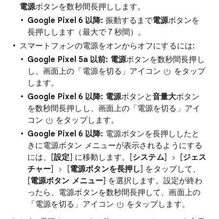
電源
ボタンを数秒間長押しします。
Google Pixel 6 以降:
振動するまで
電源
ボタンを
長押しします（最大で 7 秒間）。
スマートフォンの電源をオンからオフにするには:
Google Pixel 5a 以前:
電源
ボタンを数秒間長押し
し、画面上の「電源を切る」アイコン
をタップ
します。
Google Pixel 6 以降:
電源
ボタンと
音量大
ボタン
を数秒間長押しし、画面上の「電源を切る」アイ
コン
をタップします。
Google Pixel 6 以降:
電源ボタンを長押ししたと
きに電源ボタン メニューが表示されるようにする
には、[
設定
] に移動します。[
システム
]
[
ジェス
チャー
]
[
電源ボタンを長押し
] をタップして、
[
電源ボタン メニュー
] を選択します。設定が終わ
ったら、電源ボタンを数秒間長押して、画面上の
「電源を切る」アイコン
をタップします。