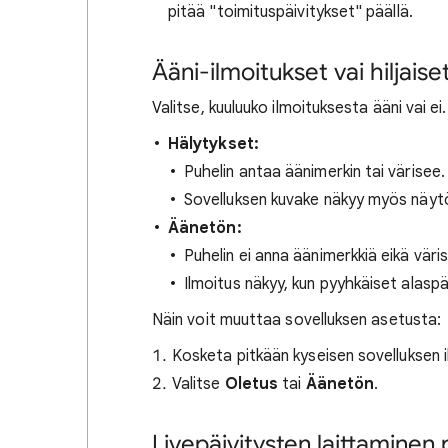
pitää "toimituspäivitykset" päällä.
Ääni-ilmoitukset vai hiljaise
Valitse, kuuluuko ilmoituksesta ääni vai ei.
Hälytykset:
Puhelin antaa äänimerkin tai värisee.
Sovelluksen kuvake näkyy myös näyt
Äänetön:
Puhelin ei anna äänimerkkiä eikä väris
Ilmoitus näkyy, kun pyyhkäiset alasp
Näin voit muuttaa sovelluksen asetusta:
Kosketa pitkään kyseisen sovelluksen i
Valitse
Oletus
tai
Äänetön
.
Livepäivitysten laittaminen 