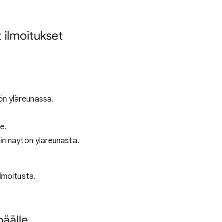
t ilmoitukset
ön yläreunassa.
e.
äin näytön yläreunasta.
lmoitusta.
päälle