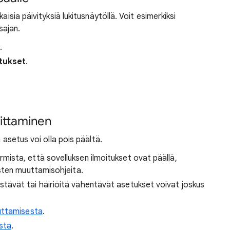
aisia päivityksiä lukitusnäytöllä. Voit esimerkiksi
sajan.
.
itukset
.
aittaminen
 asetus voi olla pois päältä.
mista, että sovelluksen ilmoitukset ovat päällä,
sten muuttamisohjeita.
tävät tai häiriöitä vähentävät asetukset voivat joskus
uuttamisesta
.
sta
.