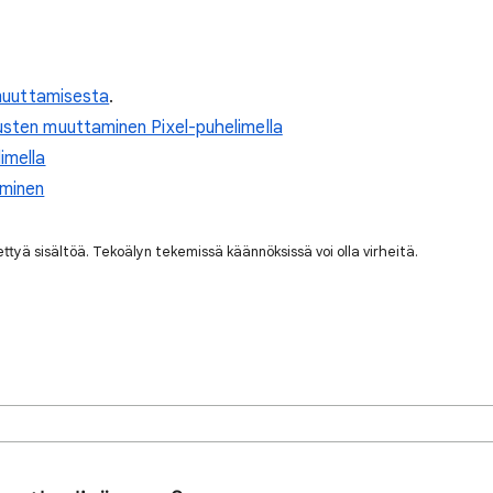
 muuttamisesta
.
usten muuttaminen Pixel-puhelimella
imella
aminen
nettyä sisältöä. Tekoälyn tekemissä käännöksissä voi olla virheitä.