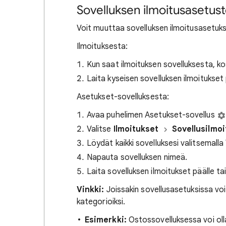
Sovelluksen ilmoitusasetu
Voit muuttaa sovelluksen ilmoitusasetuksi
Ilmoituksesta:
Kun saat ilmoituksen sovelluksesta, ko
Laita kyseisen sovelluksen ilmoitukset 
Asetukset-sovelluksesta:
Avaa puhelimen Asetukset-sovellus
Valitse
Ilmoitukset
Sovellusilmo
Löydät kaikki sovelluksesi valitsemalla
Napauta sovelluksen nimeä.
Laita sovelluksen ilmoitukset päälle tai
Vinkki:
Joissakin sovellusasetuksissa voit 
kategorioiksi.
Esimerkki:
Ostossovelluksessa voi olla