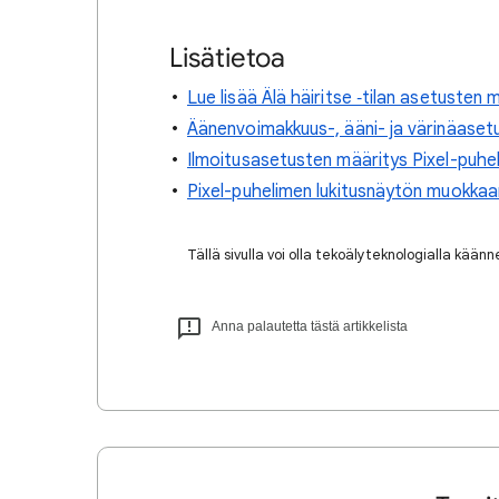
Lisätietoa
Lue lisää Älä häiritse ‑tilan asetusten
Äänenvoimakkuus-, ääni- ja värinäaset
Ilmoitusasetusten määritys Pixel-puhel
Pixel-puhelimen lukitusnäytön muokka
Tällä sivulla voi olla tekoälyteknologialla kään
Anna palautetta tästä artikkelista