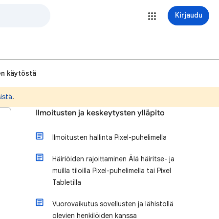
Kirjaudu
en käytöstä
sistä
.
Ilmoitusten ja keskeytysten ylläpito
Ilmoitusten hallinta Pixel-puhelimella
Häiriöiden rajoittaminen Älä häiritse- ja
muilla tiloilla Pixel-puhelimella tai Pixel
Tabletilla
Vuorovaikutus sovellusten ja lähistöllä
olevien henkilöiden kanssa