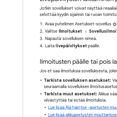
Jotkin sovellukset voivat näyttää reaaliaik
selvittää kyydin sijainnin tai ruoan toimitu
Avaa puhelimen Asetukset-sovellus
Valitse
Ilmoitukset
Sovellusilmo
Napauta sovelluksen nimeä.
Laita
livepäivitykset
päälle.
Ilmoitusten päälle tai pois l
Jos et saa ilmoituksia sovelluksesta, jokin
Tarkista sovelluksen asetukset:
Var
seuraamalla sovelluksen ilmoitusasetu
Tarkista muut asetukset:
Akkua sääs
viivästyttää tai estää ilmoituksia.
Lue lisää Älä häiritse ‐asetusten m
Lue lisää akkuasetusten muuttamise