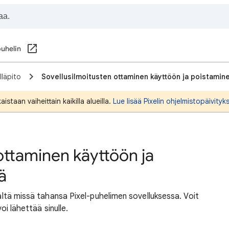
puhelin
lläpito
Sovellusilmoitusten ottaminen käyttöön ja poistamin
staan vaiheittain kaikilla alueilla.
Lue lisää Pixelin ohjelmistopäivityk
ottaminen käyttöön ja
ä
päältä missä tahansa Pixel-puhelimen sovelluksessa. Voit
voi lähettää sinulle.