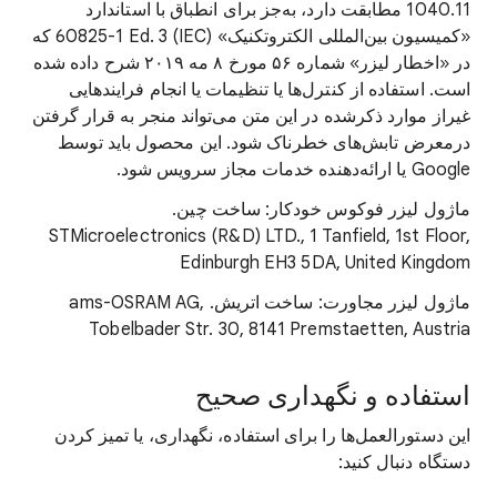
‎1040.11 مطابقت دارد، به‌جز برای انطباق با استاندارد
«کمیسیون بین‌المللی الکتروتکنیک» (IEC)‏ ‎60825-1 Ed. 3 که
در «اخطار لیزر» شماره ۵۶ مورخ ۸ مه ۲۰۱۹ شرح داده شده
است. استفاده از کنترل‌ها یا تنظیمات یا انجام فرایندهایی
غیراز موارد ذکرشده در این متن می‌تواند منجر به قرار گرفتن
درمعرض تابش‌های خطرناک شود. این محصول باید توسط
Google یا ارائه‌دهنده خدمات مجاز سرویس شود.
ماژول لیزر فوکوس خودکار: ساخت چین.
STMicroelectronics (R&D) LTD.,‎ ‎1 Tanfield, 1st Floor,
Edinburgh EH3 5DA, United Kingdom
ماژول لیزر مجاورت: ساخت اتریش. ams-OSRAM AG,
Tobelbader Str. 30, 8141 Premstaetten, Austria
استفاده و نگهداری صحیح
این دستورالعمل‌ها را برای استفاده، نگهداری، یا تمیز کردن
دستگاه دنبال کنید: