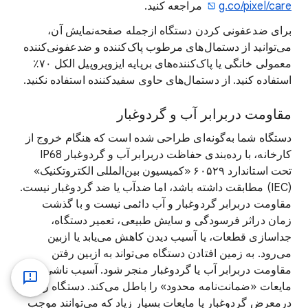
g.co/pixel/care
مراجعه کنید.
برای ضدعفونی کردن دستگاه ازجمله صفحه‌نمایش آن،
می‌توانید از دستمال‌های مرطوب پاک‌کننده و ضدعفونی‌کننده
معمولی خانگی یا پاک‌کننده‌های برپایه ایزوپروپیل الکل ‎٪۷۰
استفاده کنید. از دستمال‌های حاوی سفیدکننده استفاده نکنید.
مقاومت دربرابر آب و گردوغبار
دستگاه شما به‌گونه‌ای طراحی شده است که هنگام خروج از
کارخانه، با رده‌بندی حفاظت دربرابر آب و گردوغبار IP68
تحت استاندارد ۶۰۵۲۹ «کمیسیون بین‌المللی الکتروتکنیک»
(IEC) مطابقت داشته باشد، اما ضدآب یا ضد گردوغبار نیست.
مقاومت دربرابر گردوغبار و آب دائمی نیست و با گذشت
زمان دراثر فرسودگی و سایش طبیعی، تعمیر دستگاه،
جداسازی قطعات، یا آسیب دیدن کاهش می‌یابد یا ازبین
می‌رود. به زمین افتادن دستگاه می‌تواند به ازبین رفتن
مقاومت دربرابر آب یا گردوغبار منجر شود. آسیب ناشی از
مایعات «ضمانت‌نامه محدود» را باطل می‌کند. دستگاه را
درمعرض گردوغبار یا مایعات بسیار زیاد که می‌توانند موجب