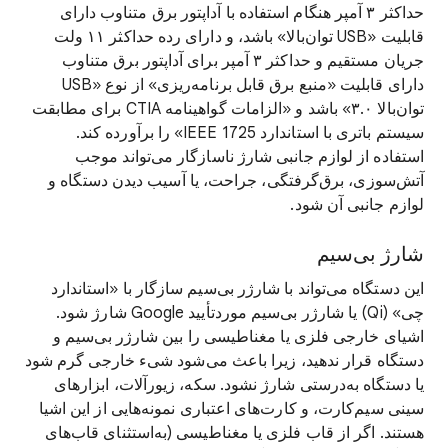
حداکثر ۳ آمپر هنگام استفاده با آداپتور برق متناوب دارای
قابلیت «USB توان‌بالا» باشد، و دارای رده حداکثر ۱۱ ولت
جریان مستقیم و حداکثر ۳ آمپر برای آداپتور برق متناوب
دارای قابلیت «منبع برق قابل برنامه‌ریزی» از نوع «USB
توان‌بالا ۳.۰» باشد و «الزامات گواهینامه CTIA برای مطابقت
سیستم باتری با استاندارد IEEE 1725» را برآورده کند.
استفاده از لوازم جانبی شارژ ناسازگار می‌تواند موجب
آتش‌سوزی، برق‌گرفتگی، جراحت، یا آسیب دیدن دستگاه و
لوازم جانبی آن شود.
شارژ بی‌سیم
این دستگاه می‌تواند با شارژر بی‌سیم سازگار با «استاندارد
چی» (Qi) یا شارژر بی‌سیم موردتأیید Google شارژ شود.
اشیای خارجی فلزی یا مغناطیسی را بین شارژر بی‌سیم و
دستگاه قرار ندهید، زیرا باعث می‌شود شیء خارجی گرم شود
یا دستگاه به‌درستی شارژ نشود. سکه، زیورآلات، ابزارهای
سینی سیم‌کارت، و کارت‌های اعتباری نمونه‌هایی از این اشیا
هستند. اگر از قاب فلزی یا مغناطیسی (به‌استثنای قاب‌های