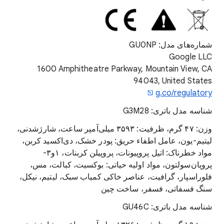
شماره‌های مدل: GU0NP
‫Google LLC
‪1600 Amphitheatre Parkway, Mountain View, CA
94043, United States
g.co/regulatory
شناسه مدل باتری: G3M28
وزن: ۴۷ گرم، ظرفیت: ۳۵۹۳ میلی‌آمپر ساعت، شارژشدنی،
لیتیم-یون، عامل اطفاء حریق: پودر خشک، دی‌اکسید کربن،
مواد خطرناک: اتیل پروپیونات، پروپیلن کربنات، ۱و۳-
پروپان‌سولتون، مواد اولیه حیاتی: بوکسیت، کبالت، مس،
فلوراسپار، گرافیت، عناصر خاکی کمیاب سبک، لیتیم، نیکل،
سنگ فسفاتی، فسفر، ساخت چین
شناسه مدل باتری: GU46C