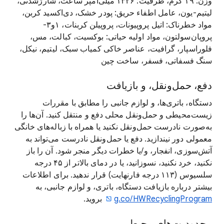
وزن: ۱۹ گرم، ظرفیت: ۱۳۲۶ میلی‌آمپر ساعت، شارژشدنی،
لیتیم-یون، عامل اطفاء حریق: پودر خشک، دی‌اکسید کربن،
مواد خطرناک: اتیل پروپیونات، پروپیلن کربنات، ۱و۳-
پروپان‌سولتون، مواد اولیه حیاتی: بوکسیت، کبالت، مس،
فلوراسپار، گرافیت، عناصر خاکی کمیاب سبک، لیتیم، نیکل،
سنگ فسفاتی، فسفر، ساخت چین
دفع، حمل‌ونقل، و بازیافت
دستگاه، باتری‌ها، و لوازم جانبی را مطابق با مقررات
زیست‌محیطی و حمل‌ونقل محلی دفع و منتقل کنید. آن‌ها را
به‌صورت نادرست حمل‌ونقل نکنید یا همراه با زباله‌های خانگی
معمولی دور نیندازید. دفع یا حمل‌ونقل نادرست می‌تواند به
آتش‌سوزی، انفجار، و/یا خطرات دیگر منجر شود. آن را باز
نکنید، خرد نکنید، نسوزانید، یا در دمای بالاتر از ۴۵ درجه
سلسیوس (۱۱۳ درجه فارنهایت) قرار ندهید. برای اطلاعات
بیشتر درباره بازیافت دستگاه، باتری، و لوازم جانبی، به
g.co/HWRecyclingProgram
بروید.
محدودیت‌های محیطی