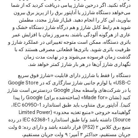
درگاه نکنید. اگر درحین شارژ پیامی دریافت کردید که از شما
می‌خواهد دستگاه شارژر یا آداپتور برق را از پریز برق بیرون
بیاورید، این کار را انجام دهید. قبل‌از شارژ مجدد، مطمئن
شوید هم رابط کابل شارژ و هم درگاه شارژ دستگاه خشک و
عاری از هرگونه آلودگی باشند. به‌مرور زمان با افزایش عمر
باتری دستگاه، ممکن است متوجه تغییراتی در عملکرد شارژ و
ظرفیت باتری شوید. باتری‌ها قطعاتی مصرفی هستند که با
گذشت زمان فرسوده می‌شوند و در نهایت مدت زمان
نگهداری شارژ آن‌ها در هر بار شارژ کمتر خواهد شد.
دستگاه را فقط با شارژر دارای قابلیت «شارژ فوق سریع
USB-C» یا لوازم جانبی شارژ سازگاری که در Google Store
یا در شرکت‌های واسطه مجاز Google دردسترس است شارژ
کنید (نشان «Made for» (ساخته‌شده برای) Google را پیدا
کنید). آداپتور برق متناوب باید طبق استاندارد IEC 60950-1،
گواهینامه خروجی «منبع تغذیه محدود» (Limited Power
Source) داشته باشد و/یا طبق استاندارد IEC 62368-1 در رده
منبع برق کلاس ۲ (PS2) قرار داشته باشد و دارای رده: ۵ ولت
جریان مستقیم، حداکثر ۳ آمپر؛ ۹ ولت جریان مستقیم،