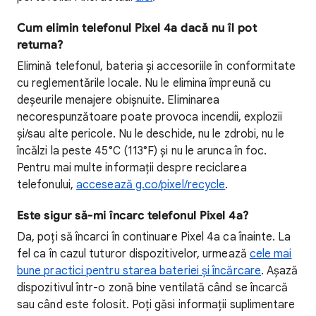
Cum elimin telefonul Pixel 4a dacă nu îl pot
returna?
Elimină telefonul, bateria și accesoriile în conformitate
cu reglementările locale. Nu le elimina împreună cu
deșeurile menajere obișnuite. Eliminarea
necorespunzătoare poate provoca incendii, explozii
și/sau alte pericole. Nu le deschide, nu le zdrobi, nu le
încălzi la peste 45°C (113°F) și nu le arunca în foc.
Pentru mai multe informații despre reciclarea
telefonului,
accesează g.co/pixel/recycle
.
Este sigur să-mi încarc telefonul Pixel 4a?
Da, poți să încarci în continuare Pixel 4a ca înainte. La
fel ca în cazul tuturor dispozitivelor, urmează
cele mai
bune practici pentru starea bateriei și încărcare
. Așază
dispozitivul într-o zonă bine ventilată când se încarcă
sau când este folosit. Poți găsi informații suplimentare