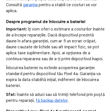
Consultă
garanția
pentru a stabili ce costuri se vor
aplica.
Despre programul de înlocuire a bateriei
Important:
îți vom oferi o estimare a costurilor înainte
de a începe reparațiile. Dacă dispozitivul prezintă
daune în afara garanției, cum ar fi un ecran crăpat,
daune cauzate de lichide sau alt impact fizic, se pot
aplica taxe suplimentare. Apoi, ai opțiunea de a
continua repararea sau de a-ți primi dispozitivul înapoi.
Înlocuirea bateriei nu extinde acoperirea garanției
standard pentru dispozitivul tău Pixel 4a. Garanția va
expira la data stabilită inițial, indiferent de înlocuirea
bateriei.
Sfat:
înainte să aduci sau să trimiți telefonul prin poștă
pentru reparații,
fă backup datelor
.