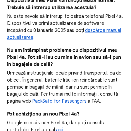
Dispozitivul meu Pixel 4a funcționează normal.
Trebuie să întrerup utilizarea acestuia?
Nu este nevoie să întrerupi folosirea telefonul Pixel 4a.
Dispozitivul va primi actualizarea de software
începând cu 8 ianuarie 2025 sau poți
descărca manual
actualizarea
.
Nu am întâmpinat probleme cu dispozitivul meu
Pixel 4a. Pot să-l iau cu mine în avion sau să-l pun
în bagajele de cală?
Urmează instrucțiunile locale privind transportul, ca de
obicei. În general, bateriile litiu-ion reîncărcabile sunt
permise în bagajul de mână, dar nu sunt permise în
bagajul de cală. Pentru mai multe informații, consultă
pagina web
PackSafe for Passengers
a FAA.
Pot achiziționa un nou Pixel 4a?
Google nu mai vinde Pixel 4a, dar poți consulta
portofoliul Pixel actual
aici
.