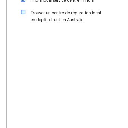
Find a local service centre in India
Trouver un centre de réparation local
en dépôt direct en Australie