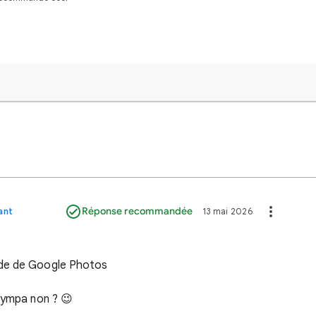
Réponse recommandée
ant
13 mai 2026
ide de Google Photos
sympa non ? 😉