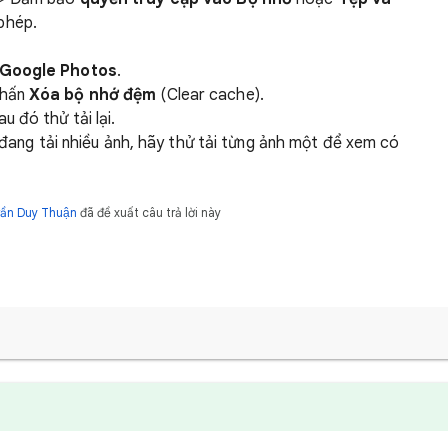
phép.
Google Photos
.
Nhấn
Xóa bộ nhớ đệm
(Clear cache).
u đó thử tải lại.
ang tải nhiều ảnh, hãy thử tải từng ảnh một để xem có
rần Duy Thuận
đã đề xuất câu trả lời này