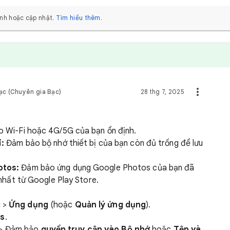
nh hoặc cập nhật.
Tìm hiểu thêm
.
ạc (Chuyên gia Bạc)
28 thg 7, 2025
 Wi-Fi hoặc 4G/5G của bạn ổn định.
i:
Đảm bảo bộ nhớ thiết bị của bạn còn đủ trống để lưu
otos:
Đảm bảo ứng dụng Google Photos của bạn đã
nhất từ Google Play Store.
i >
Ứng dụng
(hoặc
Quản lý ứng dụng
).
os
.
 > Đảm bảo
quyền truy cập vào Bộ nhớ
hoặc
Tệp và