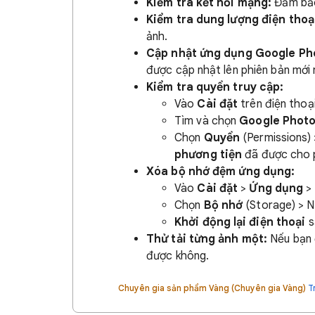
Kiểm tra kết nối mạng:
Đảm bảo
Kiểm tra dung lượng điện thoạ
ảnh.
Cập nhật ứng dụng Google Ph
được cập nhật lên phiên bản mới 
Kiểm tra quyền truy cập:
Vào
Cài đặt
trên điện thoạ
Tìm và chọn
Google Phot
Chọn
Quyền
(Permissions)
phương tiện
đã được cho 
Xóa bộ nhớ đệm ứng dụng:
Vào
Cài đặt
>
Ứng dụng
>
Chọn
Bộ nhớ
(Storage) > 
Khởi động lại điện thoại
s
Thử tải từng ảnh một:
Nếu bạn 
được không.
Chuyên gia sản phẩm Vàng (Chuyên gia Vàng)
T