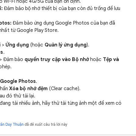
 Wi-Fi hoặc 4G/5G của bạn ổn định.
i:
Đảm bảo bộ nhớ thiết bị của bạn còn đủ trống để lưu
otos:
Đảm bảo ứng dụng Google Photos của bạn đã
nhất từ Google Play Store.
i >
Ứng dụng
(hoặc
Quản lý ứng dụng
).
os
.
 > Đảm bảo
quyền truy cập vào Bộ nhớ
hoặc
Tệp và
phép.
Google Photos
.
Nhấn
Xóa bộ nhớ đệm
(Clear cache).
au đó thử tải lại.
đang tải nhiều ảnh, hãy thử tải từng ảnh một để xem có
rần Duy Thuận
đã đề xuất câu trả lời này