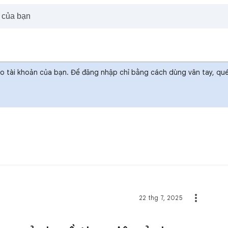
ào tài khoản của bạn. Để đăng nhập chỉ bằng cách dùng vân tay, q
22 thg 7, 2025