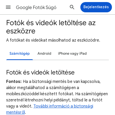
Google Fotók Súgó
Bejelentkezés
Fotók és videók letöltése az
eszközre
A fotókat és videókat másolhatod az eszközödre.
Számítógép
Android
iPhone vagy iPad
Fotók és videók letöltése
Fontos:
Ha a biztonsági mentés be van kapcsolva,
akkor megtalálhatod a számítógépen a
mobileszközöddel készített fotókat. Ha számítógépen
szeretnél létrehozni helyi példányt, töltsd le a fotót
vagy a videót.
További információ a biztonsági
mentésről
.