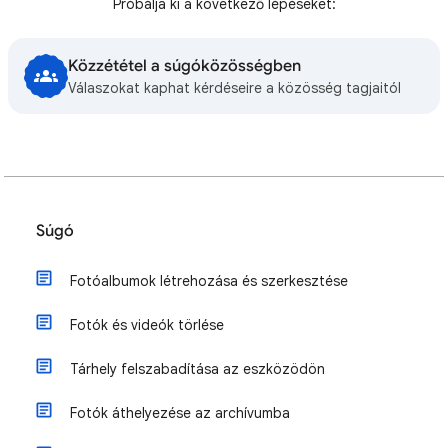
Próbálja ki a következő lépéseket:
Közzététel a súgóközösségben
Válaszokat kaphat kérdéseire a közösség tagjaitól
Súgó
Fotóalbumok létrehozása és szerkesztése
Fotók és videók törlése
Tárhely felszabadítása az eszközödön
Fotók áthelyezése az archívumba