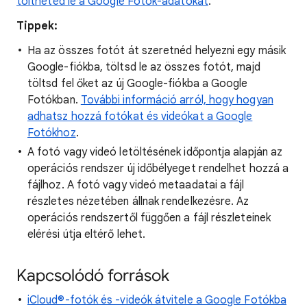
töltheted le a Google Fotók-adatokat
.
Tippek:
Ha az összes fotót át szeretnéd helyezni egy másik
Google-fiókba, töltsd le az összes fotót, majd
töltsd fel őket az új Google-fiókba a Google
Fotókban.
További információ arról, hogy hogyan
adhatsz hozzá fotókat és videókat a Google
Fotókhoz
.
A fotó vagy videó letöltésének időpontja alapján az
operációs rendszer új időbélyeget rendelhet hozzá a
fájlhoz. A fotó vagy videó metaadatai a fájl
részletes nézetében állnak rendelkezésre. Az
operációs rendszertől függően a fájl részleteinek
elérési útja eltérő lehet.
Kapcsolódó források
iCloud®-fotók és -videók átvitele a Google Fotókba