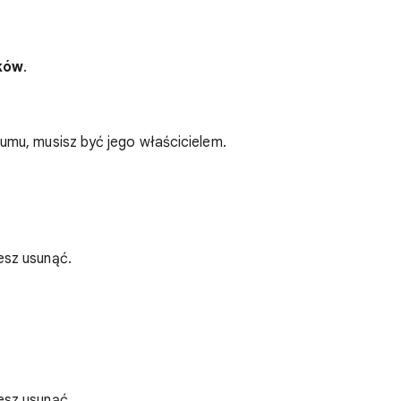
.
nków
.
mu, musisz być jego właścicielem.
esz usunąć.
.
esz usunąć.