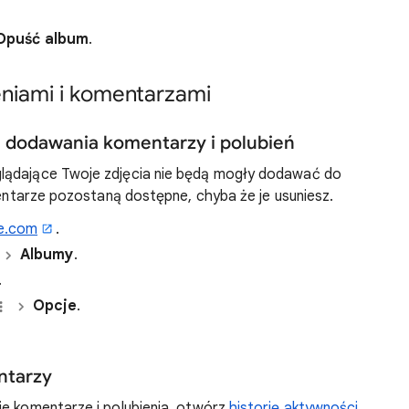
Opuść album
.
eniami i komentarzami
 dodawania komentarzy i polubień
lądające Twoje zdjęcia nie będą mogły dodawać do
omentarze pozostaną dostępne, chyba że je usuniesz.
e.com
.
Albumy
.
.
Opcje
.
ntarzy
je komentarze i polubienia, otwórz
historię aktywności