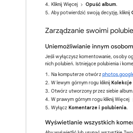
Kliknij Więcej
Opuść album
.
Aby potwierdzić swoją decyzję, kliknij
Zarządzanie swoimi polubi
Uniemożliwianie innym osobom
Jeśli wyłączysz komentowanie, osoby og
nich polubień. Istniejące polubienia i k
Na komputerze otwórz
photos.googl
W lewym górnym rogu kliknij
Kolekcje
Otwórz utworzony przez siebie album
W prawym górnym rogu kliknij Więcej
Wyłącz
Komentarze i polubienia
.
Wyświetlanie wszystkich kome
Aby wyświetlić lub usunąć wszystkie Two