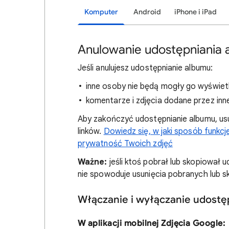
Komputer
Android
iPhone i iPad
Anulowanie udostępniania 
Jeśli anulujesz udostępnianie albumu:
inne osoby nie będą mogły go wyświet
komentarze i zdjęcia dodane przez inn
Aby zakończyć udostępnianie albumu, us
linków.
Dowiedz się, w jaki sposób funkc
prywatność Twoich zdjęć
Ważne:
jeśli ktoś pobrał lub skopiował u
nie spowoduje usunięcia pobranych lub s
Włączanie i wyłączanie udostę
W aplikacji mobilnej Zdjęcia Google: