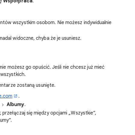
ję
Współpraca
.
ntów wszystkim osobom. Nie możesz indywidualnie
nadal widoczne, chyba że je usuniesz.
 nie możesz go opuścić. Jeśli nie chcesz już mieć
wszystkich.
entarze zostaną usunięte.
e.com
.
Albumy
.
, przełączaj się między opcjami „Wszystkie”,
bumy”.