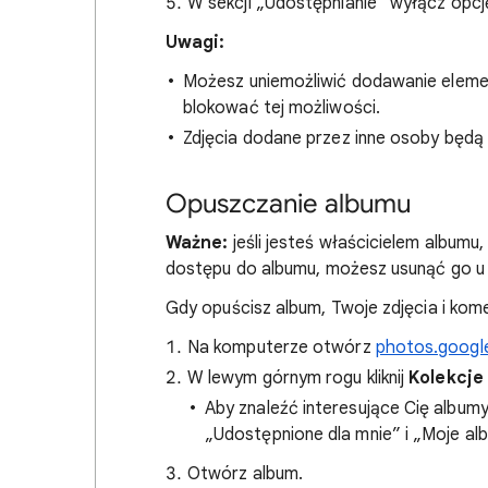
W sekcji „Udostępnianie” wyłącz opc
Uwagi:
Możesz uniemożliwić dodawanie eleme
blokować tej możliwości.
Zdjęcia dodane przez inne osoby będą 
Opuszczanie albumu
Ważne:
jeśli jesteś właścicielem albumu,
dostępu do albumu, możesz usunąć go u 
Gdy opuścisz album, Twoje zdjęcia i kom
Na komputerze otwórz
photos.googl
W lewym górnym rogu kliknij
Kolekcje
Aby znaleźć interesujące Cię albumy
„Udostępnione dla mnie” i „Moje al
Otwórz album.