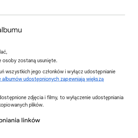
albumu
lać,
e osoby zostaną usunięte.
uń wszystkich jego członków i wyłącz udostępnianie
je albumów udostępnionych zapewniają większą
dostępnione zdjęcia i filmy, to wyłączenie udostępniania
kopiowanych plików.
pniania linków