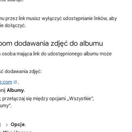
u przez link musisz wyłączyć udostępnianie linków, aby
ie dołączyć.
obom dodawania zdjęć do albumu
a osoba mająca link do udostępnionego albumu może
ć dodawania zdjęć:
e.com
.
knij
Albumy
.
, przełączaj się między opcjami „Wszystkie”,
bumy”.
Opcje
.