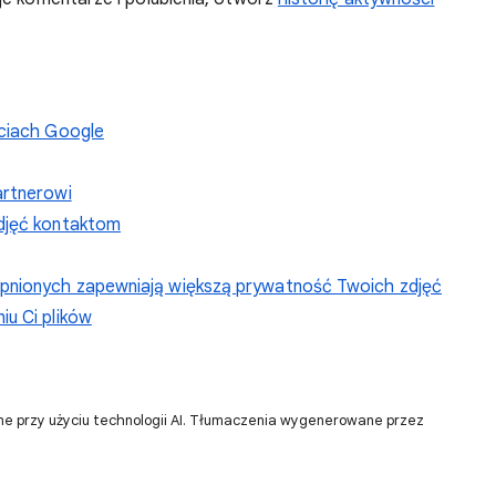
ęciach Google
artnerowi
zdjęć kontaktom
ępnionych zapewniają większą prywatność Twoich zdjęć
u Ci plików
ne przy użyciu technologii AI. Tłumaczenia wygenerowane przez