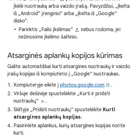
įkėlė nuotrauką arba vaizdo įrašą. Pavyzdžiui, „Įkelta
iš „Android“ įrenginio“ arba „Įkelta iš „Google“
disko“.
Parinktis „Failo įkėlimas“
nebus rodoma, jei
nežinosime įkėlimo šaltinio.
Atsarginės aplankų kopijos kūrimas
Galite automatiškai kurti atsargines nuotraukų ir vaizdo
įrašų kopijas iš kompiuterio į „Google“ nuotraukas.
Kompiuteryje eikite į
photos.google.com
.
Viršuje dešinėje spustelėkite „Kurti ir pridėti
nuotraukų“
.
Skiltyje „Pridėti nuotraukų“ spustelėkite
Kurti
atsargines aplankų kopijas
.
Pasirinkite aplankus, kurių atsargines kopijas norite
kurti.