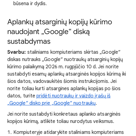
būsena ir dydis.
Aplankų atsarginių kopijų kūrimo
naudojant „Google“ diską
sustabdymas
Svarbu:
staliniams kompiuteriams skirtas „Google“
diskas nutrauks „Google“ nuotraukų atsarginių kopijų
kūrimo palaikymą 2026 m. rugpjūčio 10 d. Jei norite
sustabdyti esamų aplankų atsarginės kopijos kūrimą iki
šios datos, vadovaukitės šiomis instrukcijomis. Jei
norite toliau kurti atsargines aplankų kopijas po šios
datos, turite
pridėti nuotraukų ir vaizdo įrašų iš
„Google“ disko prie „Google“ nuotraukų
.
Jei norite sustabdyti konkretaus aplanko atsarginės
kopijos kūrimą, atlikite toliau nurodytus veiksmus.
Kompiuteryje atidarykite staliniams kompiuteriams