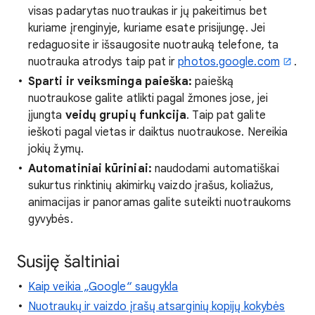
visas padarytas nuotraukas ir jų pakeitimus bet
kuriame įrenginyje, kuriame esate prisijungę. Jei
redaguosite ir išsaugosite nuotrauką telefone, ta
nuotrauka atrodys taip pat ir
photos.google.com
.
Sparti ir veiksminga paieška:
paiešką
nuotraukose galite atlikti pagal žmones jose, jei
įjungta
veidų grupių funkcija
. Taip pat galite
ieškoti pagal vietas ir daiktus nuotraukose. Nereikia
jokių žymų.
Automatiniai kūriniai:
naudodami automatiškai
sukurtus rinktinių akimirkų vaizdo įrašus, koliažus,
animacijas ir panoramas galite suteikti nuotraukoms
gyvybės.
Susiję šaltiniai
Kaip veikia „Google“ saugykla
Nuotraukų ir vaizdo įrašų atsarginių kopijų kokybės