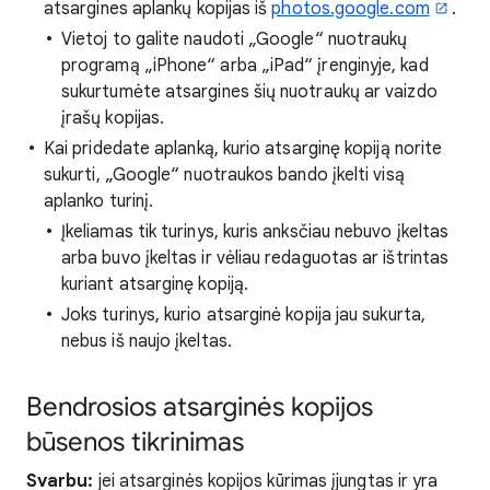
atsargines aplankų kopijas iš
photos.google.com
.
Vietoj to galite naudoti „Google“ nuotraukų
programą „iPhone“ arba „iPad“ įrenginyje, kad
sukurtumėte atsargines šių nuotraukų ar vaizdo
įrašų kopijas.
Kai pridedate aplanką, kurio atsarginę kopiją norite
sukurti, „Google“ nuotraukos bando įkelti visą
aplanko turinį.
Įkeliamas tik turinys, kuris anksčiau nebuvo įkeltas
arba buvo įkeltas ir vėliau redaguotas ar ištrintas
kuriant atsarginę kopiją.
Joks turinys, kurio atsarginė kopija jau sukurta,
nebus iš naujo įkeltas.
Bendrosios atsarginės kopijos
būsenos tikrinimas
Svarbu:
jei atsarginės kopijos kūrimas įjungtas ir yra