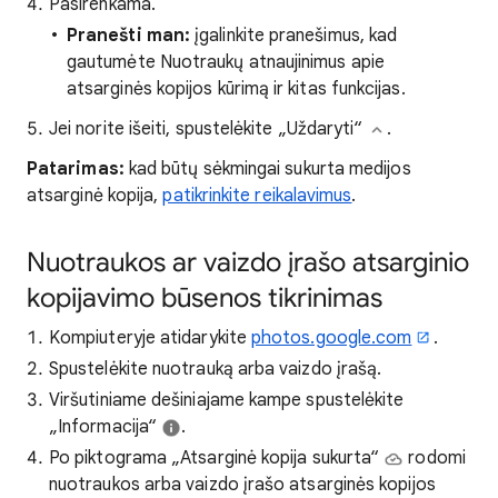
Pasirenkama.
Pranešti man:
įgalinkite pranešimus, kad
gautumėte Nuotraukų atnaujinimus apie
atsarginės kopijos kūrimą ir kitas funkcijas.
Jei norite išeiti, spustelėkite „Uždaryti“
.
Patarimas:
kad būtų sėkmingai sukurta medijos
atsarginė kopija,
patikrinkite reikalavimus
.
Nuotraukos ar vaizdo įrašo atsarginio
kopijavimo būsenos tikrinimas
Kompiuteryje atidarykite
photos.google.com
.
Spustelėkite nuotrauką arba vaizdo įrašą.
Viršutiniame dešiniajame kampe spustelėkite
„Informacija“
.
Po piktograma „Atsarginė kopija sukurta“
rodomi
nuotraukos arba vaizdo įrašo atsarginės kopijos