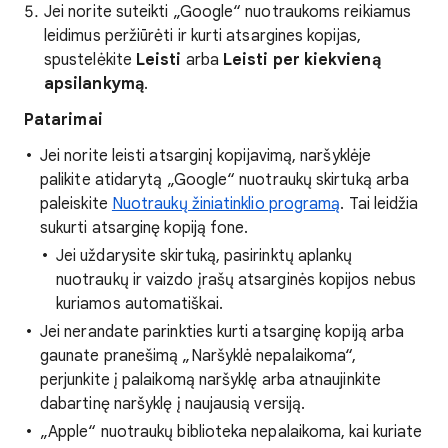
Jei norite suteikti „Google“ nuotraukoms reikiamus
leidimus peržiūrėti ir kurti atsargines kopijas,
spustelėkite
Leisti
arba
Leisti per kiekvieną
apsilankymą
.
Patarimai
Jei norite leisti atsarginį kopijavimą,
naršyklėje
palikite atidarytą „Google“ nuotraukų skirtuką arba
paleiskite
Nuotraukų žiniatinklio programą
. Tai leidžia
sukurti atsarginę kopiją fone.
Jei uždarysite skirtuką, pasirinktų aplankų
nuotraukų ir vaizdo įrašų atsarginės kopijos nebus
kuriamos automatiškai.
Jei nerandate parinkties kurti atsarginę kopiją arba
gaunate pranešimą „Naršyklė nepalaikoma“,
perjunkite į palaikomą naršyklę arba atnaujinkite
dabartinę naršyklę į naujausią versiją.
„Apple“ nuotraukų biblioteka nepalaikoma, kai kuriate