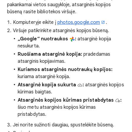
pakankamai vietos saugykloje, atsarginės kopijos
būseną rasite bibliotekos viršuje.
Kompiuteryje eikite į
photos.google.com
.
Viršuje patikrinkite atsarginės kopijos būseną.
„Google“ nuotraukos
:
atsarginė kopija
nesukurta.
Ruošiama atsarginė kopija:
pradedamas
atsarginis kopijavimas.
Kuriamos atsarginės nuotraukų kopijos:
kuriama atsarginė kopija.
Atsarginė kopija sukurta
:
atsarginės kopijos
kūrimas baigtas.
Atsarginės kopijos kūrimas pristabdytas
:
šiuo metu atsarginės kopijos kūrimas
pristabdytas.
Jei norite sužinoti daugiau, spustelėkite būseną.