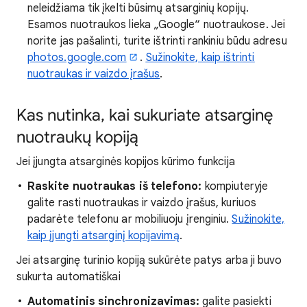
neleidžiama tik įkelti būsimų atsarginių kopijų.
Esamos nuotraukos lieka „Google“ nuotraukose. Jei
norite jas pašalinti, turite ištrinti rankiniu būdu adresu
photos.google.com
.
Sužinokite, kaip ištrinti
nuotraukas ir vaizdo įrašus
.
Kas nutinka, kai sukuriate atsarginę
nuotraukų kopiją
Jei įjungta atsarginės kopijos kūrimo funkcija
Raskite nuotraukas iš telefono:
kompiuteryje
galite rasti nuotraukas ir vaizdo įrašus, kuriuos
padarėte telefonu ar mobiliuoju įrenginiu.
Sužinokite,
kaip įjungti atsarginį kopijavimą
.
Jei atsarginę turinio kopiją sukūrėte patys arba ji buvo
sukurta automatiškai
Automatinis sinchronizavimas:
galite pasiekti