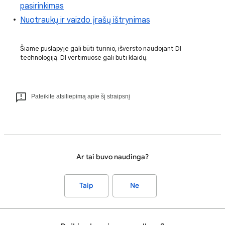
pasirinkimas
Nuotraukų ir vaizdo įrašų ištrynimas
Šiame puslapyje gali būti turinio, išversto naudojant DI
technologiją. DI vertimuose gali būti klaidų.
Pateikite atsiliepimą apie šį straipsnį
Ar tai buvo naudinga?
Taip
Ne