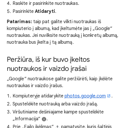
Raskite ir pasirinkite nuotraukas.
Pasirinkite
Atidaryti
.
Patarimas:
taip pat galite vilkti nuotraukas iš
kompiuterio į albumą, kad įkeltumėte jas į „Google“
nuotraukas. Jei nuvilksite nuotrauką į konkretų albumą,
nuotrauka bus įkelta į tą albumą.
Peržiūra, iš kur buvo įkeltos
nuotraukos ir vaizdo įrašai
„Google“ nuotraukose galite peržiūrėti, kaip įkėlėte
nuotraukas ir vaizdo įrašus.
Kompiuteryje atidarykite
photos.google.com
.
Spustelėkite nuotrauką arba vaizdo įrašą.
Viršutiniame dešiniajame kampe spustelėkite
„Informacija“
.
Prie „Failo įkėlimas“
pamatysite, kuris šaltinis