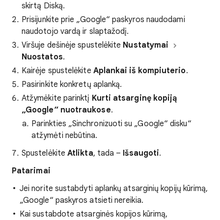
skirtą Diską.
Prisijunkite prie „Google“ paskyros naudodami
naudotojo vardą ir slaptažodį.
Viršuje dešinėje spustelėkite
Nustatymai
Nuostatos
.
Kairėje spustelėkite
Aplankai iš kompiuterio
.
Pasirinkite konkretų aplanką.
Atžymėkite parinktį
Kurti atsarginę kopiją
„Google“ nuotraukose
.
Parinkties „Sinchronizuoti su „Google“ disku“
atžymėti nebūtina.
Spustelėkite
Atlikta
, tada –
Išsaugoti
.
Patarimai
Jei norite sustabdyti aplankų atsarginių kopijų kūrimą,
„Google“ paskyros atsieti nereikia.
Kai sustabdote atsarginės kopijos kūrimą,