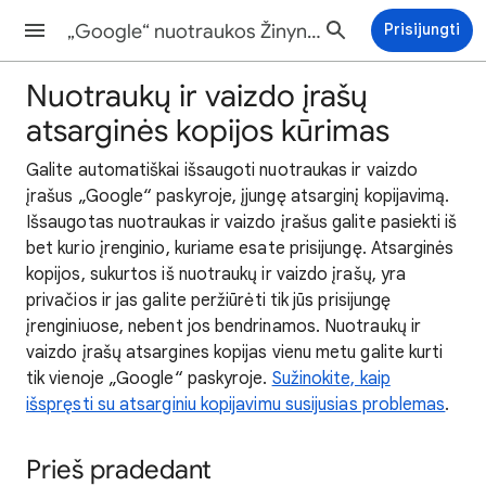
„Google“ nuotraukos Žinynas
Prisijungti
Nuotraukų ir vaizdo įrašų
atsarginės kopijos kūrimas
Galite automatiškai išsaugoti nuotraukas ir vaizdo
įrašus „Google“ paskyroje, įjungę atsarginį kopijavimą.
Išsaugotas nuotraukas ir vaizdo įrašus galite pasiekti iš
bet kurio įrenginio, kuriame esate prisijungę. Atsarginės
kopijos, sukurtos iš nuotraukų ir vaizdo įrašų, yra
privačios ir jas galite peržiūrėti tik jūs prisijungę
įrenginiuose, nebent jos bendrinamos. Nuotraukų ir
vaizdo įrašų atsargines kopijas vienu metu galite kurti
tik vienoje „Google“ paskyroje.
Sužinokite, kaip
išspręsti su atsarginiu kopijavimu susijusias problemas
.
Prieš pradedant