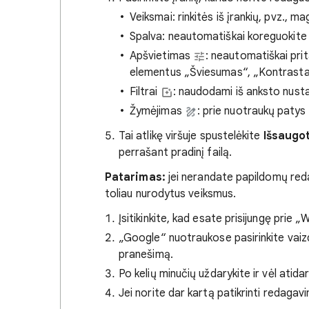
Veiksmai: rinkitės iš įrankių, pvz., ma
Spalva: neautomatiškai koreguokite
Apšvietimas
: neautomatiškai prit
elementus „Šviesumas“, „Kontrastas“
Filtrai
: naudodami iš anksto nusta
Žymėjimas
: prie nuotraukų patys 
Tai atlikę viršuje spustelėkite
Išsaugot
perrašant pradinį failą.
Patarimas:
jei nerandate papildomų red
toliau nurodytus veiksmus.
Įsitikinkite, kad esate prisijungę prie „
„Google“ nuotraukose pasirinkite vai
pranešimą.
Po kelių minučių uždarykite ir vėl atid
Jei norite dar kartą patikrinti redagav