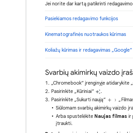
Jei norite dar kartą patikrinti redagavimo
Pasiekiamos redagavimo funkcijos
Kinematografinės nuotraukos kūrimas
Koliažų kūrimas ir redagavimas „Google
Svarbių akimirkų vaizdo įra
„Chromebook“ įrenginyje atidarykite
Pasirinkite „Kūriniai“
.
Pasirinkite „Sukurti naują“
„Filma
Siūlomam svarbių akimirkų vaizdo įr
Arba spustelėkite
Naujas filmas
ir
įtraukti.