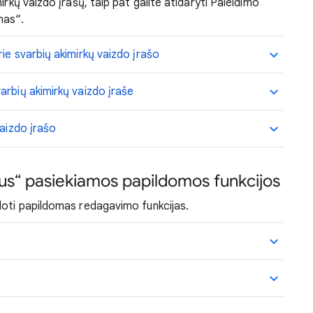
mirkų vaizdo įrašų, taip pat galite atidaryti Paleidimo
mas“.
ie svarbių akimirkų vaizdo įrašo
arbių akimirkų vaizdo įraše
vaizdo įrašo
s“ pasiekiamos papildomos funkcijos
doti papildomas redagavimo funkcijas.