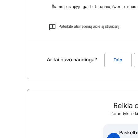
Šiame puslapyje gali būti turinio, išversto naudo
Pateikite atsiliepimą apie šį straipsnį
Ar tai buvo naudinga?
Taip
Reikia 
Išbandykite k
Paskelb