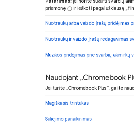
Patarimas:
jei norite sukurti svarbių aki
priemonę
ir ieškoti pagal užklausą „fil
Nuotraukų arba vaizdo įrašų pridėjimas pr
Nuotraukų ir vaizdo įrašų redagavimas sv
Muzikos pridėjimas prie svarbių akimirkų 
Naudojant „Chromebook Plu
Jei turite „Chromebook Plus“, galite nau
Magiškasis trintukas
Suliejimo panaikinimas