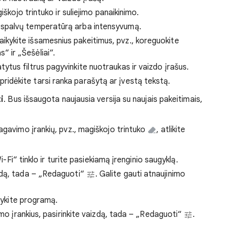
giškojo trintuko ir suliejimo panaikinimo.
 spalvų temperatūrą arba intensyvumą.
aikykite išsamesnius pakeitimus, pvz., koreguokite
 ir „Šešėliai“.
tytus filtrus pagyvinkite nuotraukas ir vaizdo įrašus.
pridėkite tarsi ranka parašytą ar įvestą tekstą.
i
. Bus išsaugota naujausia versija su naujais pakeitimais,
agavimo įrankių, pvz., magiškojo trintuko
, atlikite
Wi-Fi“ tinklo ir turite pasiekiamą įrenginio saugyklą.
zdą, tada – „Redaguoti“
. Galite gauti atnaujinimo
arykite programą.
imo įrankius, pasirinkite vaizdą, tada – „Redaguoti“
.