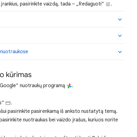
 įrankius, pasirinkite vaizdą, tada – „Redaguoti“
.
“ nuotraukose
šo kūrimas
 „Google“ nuotraukų programą
.
s“
.
ašui pasirinkite pasirenkamą iš anksto nustatytą temą.
 pasirinkite nuotraukas bei vaizdo įrašus, kuriuos norite