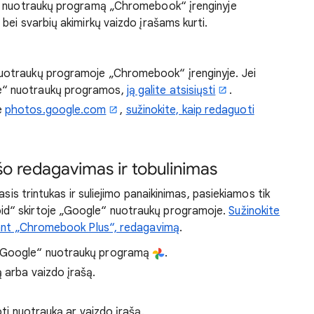
e“ nuotraukų programą „Chromebook“ įrenginyje
bei svarbių akimirkų vaizdo įrašams kurti.
nuotraukų programoje „Chromebook“ įrenginyje. Jei
e“ nuotraukų programos,
ją galite atsisiųsti
.
e
photos.google.com
,
sužinokite, kaip redaguoti
šo redagavimas ir tobulinimas
asis trintukas ir suliejimo panaikinimas, pasiekiamos tik
d“ skirtoje „Google“ nuotraukų programoje.
Sužinokite
jant „Chromebook Plus“, redagavimą
.
 „Google“ nuotraukų programą
.
 arba vaizdo įrašą.
oti nuotrauką ar vaizdo įrašą.