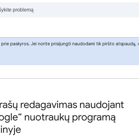
i prie paskyros. Jei norite prisijungti naudodami tik piršto atspaudą
 įrašų redagavimas naudojant
oogle“ nuotraukų programą
inyje