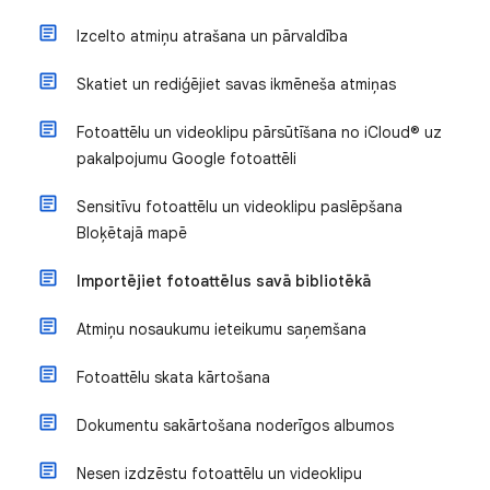
Izcelto atmiņu atrašana un pārvaldība
Skatiet un rediģējiet savas ikmēneša atmiņas
Fotoattēlu un videoklipu pārsūtīšana no iCloud® uz
pakalpojumu Google fotoattēli
Sensitīvu fotoattēlu un videoklipu paslēpšana
Bloķētajā mapē
Importējiet fotoattēlus savā bibliotēkā
Atmiņu nosaukumu ieteikumu saņemšana
Fotoattēlu skata kārtošana
Dokumentu sakārtošana noderīgos albumos
Nesen izdzēstu fotoattēlu un videoklipu