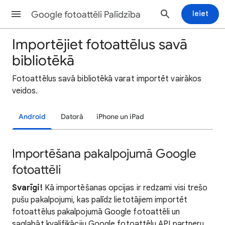
Google fotoattēli Palīdzība
Ieiet
Importējiet fotoattēlus savā
bibliotēkā
Fotoattēlus savā bibliotēkā varat importēt vairākos
veidos.
Android
Datorā
iPhone un iPad
Importēšana pakalpojumā Google
fotoattēli
Svarīgi!
Kā importēšanas opcijas ir redzami visi trešo
pušu pakalpojumi, kas palīdz lietotājiem importēt
fotoattēlus pakalpojumā Google fotoattēli un
saglabāt kvalifikāciju Google fotoattēlu API partneru