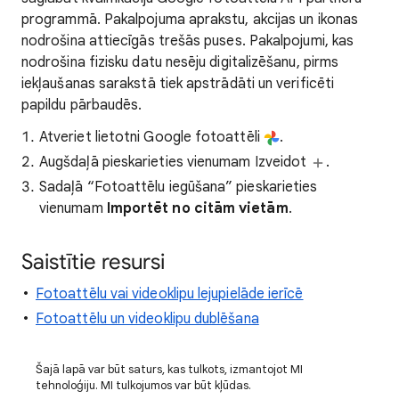
programmā. Pakalpojuma aprakstu, akcijas un ikonas
nodrošina attiecīgās trešās puses. Pakalpojumi, kas
nodrošina fizisku datu nesēju digitalizēšanu, pirms
iekļaušanas sarakstā tiek apstrādāti un verificēti
papildu pārbaudēs.
Atveriet lietotni Google fotoattēli
.
Augšdaļā pieskarieties vienumam Izveidot
.
Sadaļā “Fotoattēlu iegūšana” pieskarieties
vienumam
Importēt no citām vietām
.
Saistītie resursi
Fotoattēlu vai videoklipu lejupielāde ierīcē
Fotoattēlu un videoklipu dublēšana
Šajā lapā var būt saturs, kas tulkots, izmantojot MI
tehnoloģiju. MI tulkojumos var būt kļūdas.