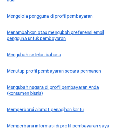
ada
Mengelola pengguna di profil pembayaran
Menambahkan atau mengubah preferensi email
pengguna untuk pembayaran
Mengubah setelan bahasa
Menutup profil pembayaran secara permanen
Mengubah negara di profil pembayaran Anda
(konsumen bisnis)
Memperbarui alamat penagihan kartu
Memperbarui informasi di profil pembayaran saya