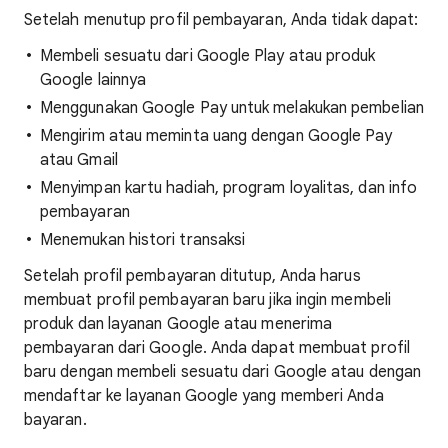
Setelah menutup profil pembayaran, Anda tidak dapat:
Membeli sesuatu dari Google Play atau produk
Google lainnya
Menggunakan Google Pay untuk melakukan pembelian
Mengirim atau meminta uang dengan Google Pay
atau Gmail
Menyimpan kartu hadiah, program loyalitas, dan info
pembayaran
Menemukan histori transaksi
Setelah profil pembayaran ditutup, Anda harus
membuat profil pembayaran baru jika ingin membeli
produk dan layanan Google atau menerima
pembayaran dari Google. Anda dapat membuat profil
baru dengan membeli sesuatu dari Google atau dengan
mendaftar ke layanan Google yang memberi Anda
bayaran.