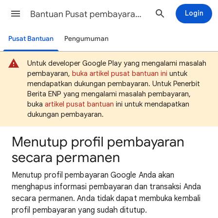
Bantuan Pusat pembayaran Google
Login
Pusat Bantuan
Pengumuman
Untuk developer Google Play yang mengalami masalah
pembayaran,
buka artikel pusat bantuan ini
untuk
mendapatkan dukungan pembayaran. Untuk Penerbit
Berita ENP yang mengalami masalah pembayaran,
buka
artikel pusat bantuan
ini untuk mendapatkan
dukungan pembayaran.
Menutup profil pembayaran
secara permanen
Menutup profil pembayaran Google Anda akan
menghapus informasi pembayaran dan transaksi Anda
secara permanen. Anda tidak dapat membuka kembali
profil pembayaran yang sudah ditutup.