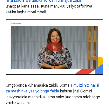
mtandaoni wa dakika 16 wa hivi majuzi zaidi
unaopatikana sasa. Kuna manukuu yaliyotafsiriwa
katika lugha mbalimbali.
Umgependa kuhamasika zaidi? Soma
simulizi hizi halisi
za mashirika yasiyolenga faida
kuhusu jinsi Gemini
inavyosaidia mashirika kama yako kuongeza michango
zaidi kwa jamii.