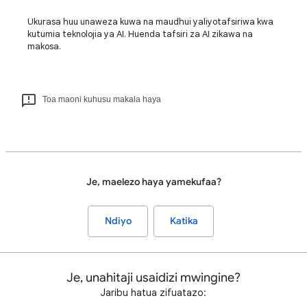
Ukurasa huu unaweza kuwa na maudhui yaliyotafsiriwa kwa
kutumia teknolojia ya AI. Huenda tafsiri za AI zikawa na
makosa.
Toa maoni kuhusu makala haya
Je, maelezo haya yamekufaa?
Ndiyo
Katika
Je, unahitaji usaidizi mwingine?
Jaribu hatua zifuatazo: