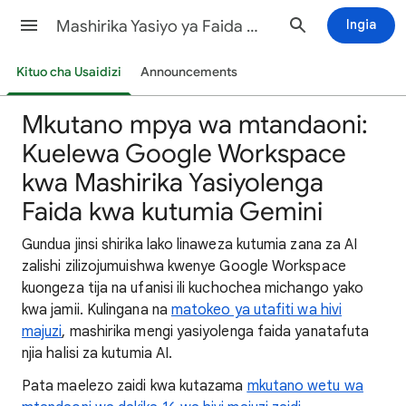
Mashirika Yasiyo ya Faida Msaada
Ingia
Kituo cha Usaidizi
Announcements
Mkutano mpya wa mtandaoni:
Kuelewa Google Workspace
kwa Mashirika Yasiyolenga
Faida kwa kutumia Gemini
Gundua jinsi shirika lako linaweza kutumia zana za AI
zalishi zilizojumuishwa kwenye Google Workspace
kuongeza tija na ufanisi ili kuchochea michango yako
kwa jamii. Kulingana na
matokeo ya utafiti wa hivi
majuzi
, mashirika mengi yasiyolenga faida yanatafuta
njia halisi za kutumia AI.
Pata maelezo zaidi kwa kutazama
mkutano wetu wa