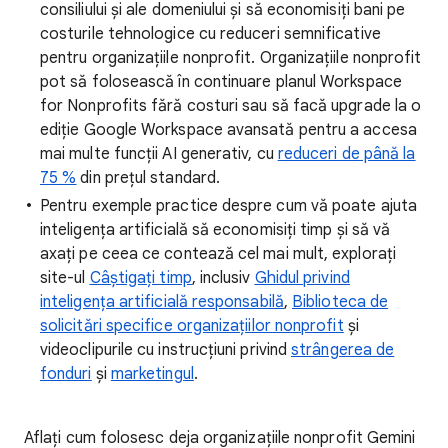
consiliului și ale domeniului și să economisiți bani pe
costurile tehnologice cu reduceri semnificative
pentru organizațiile nonprofit. Organizațiile nonprofit
pot să folosească în continuare planul Workspace
for Nonprofits fără costuri sau să facă upgrade la o
ediție Google Workspace avansată pentru a accesa
mai multe funcții AI generativ, cu
reduceri de până la
75 %
din prețul standard.
Pentru exemple practice despre cum vă poate ajuta
inteligența artificială să economisiți timp și să vă
axați pe ceea ce contează cel mai mult, explorați
site-ul
Câștigați timp
, inclusiv
Ghidul privind
inteligența artificială responsabilă
,
Biblioteca de
solicitări specifice organizațiilor nonprofit
și
videoclipurile cu instrucțiuni privind
strângerea de
fonduri
și
marketingul
.
Aflați cum folosesc deja organizațiile nonprofit Gemini