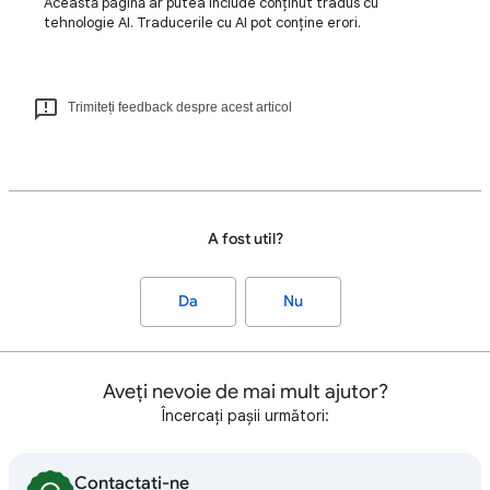
Această pagină ar putea include conținut tradus cu
tehnologie AI. Traducerile cu AI pot conține erori.
Trimiteți feedback despre acest articol
A fost util?
Da
Nu
Aveți nevoie de mai mult ajutor?
Încercați pașii următori:
Contactați-ne