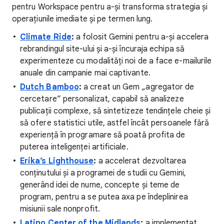
pentru Workspace pentru a-și transforma strategia și
operațiunile imediate și pe termen lung.
Climate Ride
:
a folosit Gemini pentru a-și accelera
rebrandingul site-ului și a-și încuraja echipa să
experimenteze cu modalități noi de a face e-mailurile
anuale din campanie mai captivante.
Dutch Bamboo
:
a creat un Gem „agregator de
cercetare” personalizat, capabil să analizeze
publicații complexe, să sintetizeze tendințele cheie și
să ofere statistici utile, astfel încât persoanele fără
experiență în programare să poată profita de
puterea inteligenței artificiale.
Erika’s Lighthouse
:
a accelerat dezvoltarea
conținutului și a programei de studii cu Gemini,
generând idei de nume, concepte și teme de
program, pentru a se putea axa pe îndeplinirea
misiunii sale nonprofit.
Latino Center of the Midlands
:
a implementat