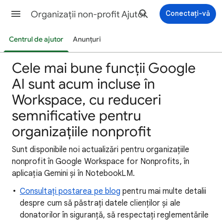
Organizații non-profit Ajutor
Conectați-vă
Centrul de ajutor
Anunțuri
Cele mai bune funcții Google
AI sunt acum incluse în
Workspace, cu reduceri
semnificative pentru
organizațiile nonprofit
Sunt disponibile noi actualizări pentru organizațiile
nonprofit în Google Workspace for Nonprofits, în
aplicația Gemini și în NotebookLM.
Consultați postarea pe blog
pentru mai multe detalii
despre cum să păstrați datele clienților și ale
donatorilor în siguranță, să respectați reglementările