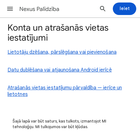
Nexus Palīdzība
Ieiet
Konta un atrašanās vietas
iestatījumi
Lietotāju dzēšana, pārslēgšana vai pievienošana
Datu dublēšana vai atjaunošana Android ierīcē
Atrašanās vietas iestatījumu pārvaldība — ierīce un
lietotnes
Šajā lapā var būt saturs, kas tulkots, izmantojot MI
tehnoloģiju. MI tulkojumos var būt kļūdas.