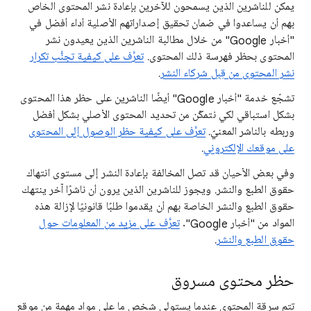
يمكن للناشرين الذين يسمحون للآخرين بإعادة نشر المحتوى الخاص
بهم أن يساعدوا في ضمان تحقيق إصداراتهم الأصلية أداء أفضل في
"أخبار Google" من خلال مطالبة الناشرين الذين يعيدون نشر
المحتوى بحظر فهرسة ذلك المحتوى.
تعرَّف على كيفية تجنُّب تكرار
نشر المحتوى من قِبل شركاء النشر
.
تشجّع خدمة "أخبار Google" أيضًا الناشرين على حظر هذا المحتوى
بشكل استباقي لكي نتمكّن من تحديد المحتوى الأصلي بشكل أفضل
وربطه بالناشر المعنيّ.
تعرَّف على كيفية حظر الوصول إلى المحتوى
على موقعك الإلكتروني
.
وفي بعض الأحيان قد تصل المخالفة بإعادة النشر إلى مستوى انتهاك
حقوق الطبع والنشر. ويجوز للناشرين الذين يرون أن ناشرًا آخر ينتهك
حقوق الطبع والنشر الخاصة بهم أن يقدموا طلبًا قانونيًا لإزالة هذه
المواد من "أخبار Google".
تعرَّف على مزيد من المعلومات حول
حقوق الطبع والنشر
.
حظر محتوى مسروق
تتم سرقة المحتوى عندما يستولي شخص ما على مواد مهمة من موقع