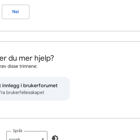
Nei
er du mer hjelp?
røv disse trinnene:
t innlegg i brukerforumet
fra brukerfellesskapet
Språk
norsk‎