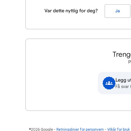
Var dette nyttig for deg?
Ja
Treng
P
Legg u
Få svar 
©2026 Google
Retningslinjer for personvern
Vilkår for bruk