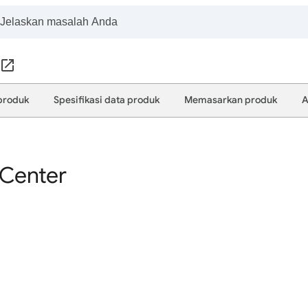
produk
Spesifikasi data produk
Memasarkan produk
A
Center