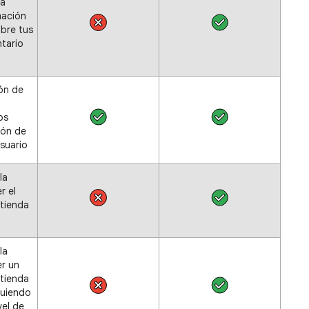
na
mación
obre tus
ntario
ón de
l
os
ión de
usuario
la
r el
tienda
la
r un
tienda
guiendo
vel de