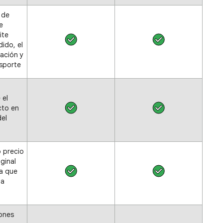
 de
e
ite
ido, el
ación y
nsporte
 el
cto en
del
 precio
iginal
a que
la
ones