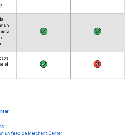
co
la
ar un
 está
u
a
ctos
e el
nter
nto
on un feed de Merchant Center