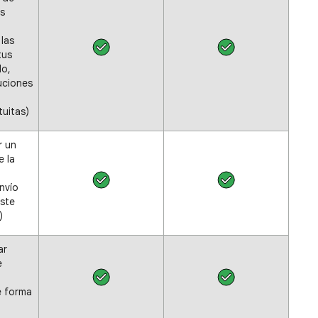
as
las
tus
lo,
uciones
tuitas)
r un
e la
nvío
oste
)
ar
e
e forma