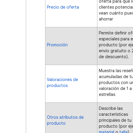
oferta para que l
Precio de oferta
clientes potencia
vean cuánto pue
ahorrar
Permite definir o
especiales para e
Promoción
producto (por ej
envío gratuito o
de descuento).
Muestra las rese
acumuladas de t
Valoraciones de
productos con u
productos
valoración de 1 a
estrellas
Describe las
características
Otros atributos de
principales de tu
producto
producto (por ej
material
o
talla
).