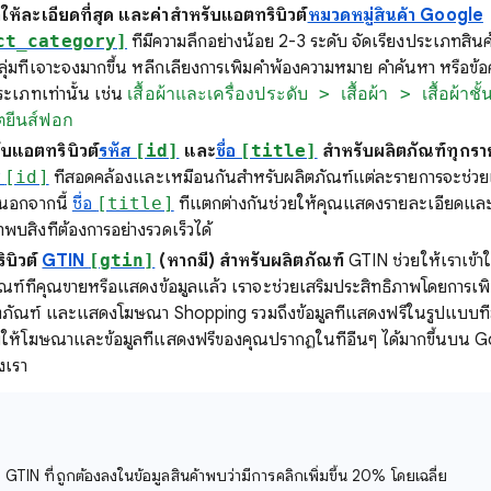
ให้ละเอียดที่สุด และค่าสำหรับแอตทริบิวต์
หมวดหมู่สินค้า Google
ct_category]
ที่มีความลึกอย่างน้อย 2-3 ระดับ จัดเรียงประเภทสินค้
่มที่เจาะจงมากขึ้น หลีกเลี่ยงการเพิ่มคำพ้องความหมาย คำค้นหา หรือข
ะเภทเท่านั้น เช่น
เสื้อผ้าและเครื่องประดับ > เสื้อผ้า > เสื้อผ้า
ตยีนส์ฟอก
รับแอตทริบิวต์
รหัส
[id]
และ
ชื่อ
[title]
สำหรับผลิตภัณฑ์ทุกรา
ส
[id]
ที่สอดคล้องและเหมือนกันสำหรับผลิตภัณฑ์แต่ละรายการจะช่วยเ
 นอกจากนี้
ชื่อ
[title]
ที่แตกต่างกันช่วยให้คุณแสดงรายละเอียดแล
าพบสิ่งที่ต้องการอย่างรวดเร็วได้
ิบิวต์
GTIN
[gtin]
(หากมี) สำหรับผลิตภัณฑ์
GTIN ช่วยให้เราเข้า
ภัณฑ์ที่คุณขายหรือแสดงข้อมูลแล้ว เราจะช่วยเสริมประสิทธิภาพโดยการเพิ่
ิตภัณฑ์ และแสดงโฆษณา Shopping รวมถึงข้อมูลที่แสดงฟรีในรูปแบบที่มี
งช่วยให้โฆษณาและข้อมูลที่แสดงฟรีของคุณปรากฏในที่อื่นๆ ได้มากขึ้นบ
งเรา
พิ่ม GTIN ที่ถูกต้องลงในข้อมูลสินค้าพบว่ามีการคลิกเพิ่มขึ้น 20% โดยเฉลี่ย