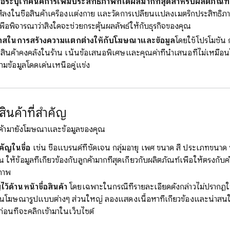
อระบุเทคนิคการเพิ่มประสิทธิภาพที่ได้ผลมากที่สุดสำหรับผลิตภัณฑ
มสีลงในชื่อสินค้าเครื่องแต่งกาย และวัดการเปลี่ยนแปลงเมตริกประสิทธิ
พื่อพิจารณาว่าสิ่งใดจะช่วยกระตุ้นผลลัพธ์ให้กับธุรกิจของคุณ
าสในการสร้างความแตกต่างให้กับโฆษณาและข้อมูล
โดยใช้โปรโมชัน 
ินค้าคงคลังในร้าน เน้นข้อเสนอพิเศษและคุณค่าที่นำเสนอที่ไม่เหมือนใ
้อมูลโดดเด่นเหนือคู่แข่ง
ินค้าที่สำคัญ
ดลูกค้ามายังโฆษณาและข้อมูลของคุณ
คัญในชื่อ
เช่น ชื่อแบรนด์ที่ชัดเจน กลุ่มอายุ เพศ ขนาด สี ประเภทขนาด 
้ข้อมูลที่เกี่ยวข้องกับลูกค้ามากที่สุดเกี่ยวกับผลิตภัณฑ์เพื่อให้ตรงกับค
ภาพ
ว้ด้านหน้าชื่อสินค้า
โดยเฉพาะในกรณีที่รายละเอียดดังกล่าวไม่ปราก
นลงในโฆษณารูปแบบต่างๆ ส่วนใหญ่ ลองแสดงเนื้อหาที่เกี่ยวข้องและน่าสน
าก่อนที่จะคลิกเข้ามาในเว็บไซต์