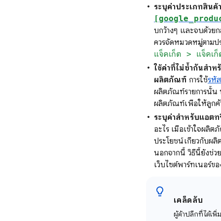
ระบุค่าประเภทสินค้า
[google_produ
บกว้างๆ และจบด้วยกลุ
ควรจัดหมวดหมู่ตามปร
แจ็คเก็ต > แจ็คเก็
ใช้ค่าที่ไม่ซ้ำกันสำห
ผลิตภัณฑ์
การใช้
รหั
ผลิตภัณฑ์รายการนั้น
ผลิตภัณฑ์เพื่อให้ลูกค้
ระบุค่าสำหรับแอตทร
อะไร เมื่อเข้าใจผลิต
ประโยชน์เกี่ยวกับผล
นอกจากนี้ วิธีนี้ยั
เว็บไซต์พาร์ทเนอร์ขอ
เคล็ดลับ
ผู้ค้าปลีกที่ได้เ