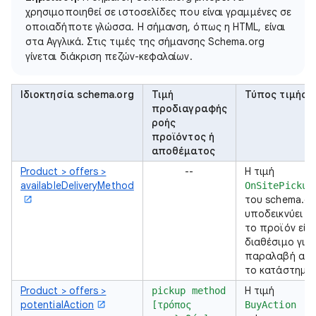
χρησιμοποιηθεί σε ιστοσελίδες που είναι γραμμένες σε
οποιαδήποτε γλώσσα. Η σήμανση, όπως η HTML, είναι
στα Αγγλικά. Στις τιμές της σήμανσης Schema.org
γίνεται διάκριση πεζών-κεφαλαίων.
Ιδιοκτησία schema.org
Τιμή
Τύπος τιμής
προδιαγραφής
ροής
προϊόντος ή
αποθέματος
Product > offers >
--
Η τιμή
availableDeliveryMethod
OnSitePickup
του schema.or
υποδεικνύει ότ
το προϊόν είνα
διαθέσιμο για
παραλαβή απ
το κατάστημα
Product > offers >
Η τιμή
pickup method
potentialAction
[τρόπος
BuyAction