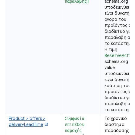
schema.org
παραλαβής]
υποδεικνύει ότ
είναι δυνατή η
αγορά του
προϊόντος στ
διαδίκτυο για
παραλαβή απ
το κατάστημα
Η τιμή
ReserveActio
schema.org
value
υποδεικνύει ότ
είναι δυνατή η
κράτηση του
προϊόντος στ
διαδίκτυο για
παραλαβή απ
το κατάστημα
Product > offers >
Το χρονικό
Συμφωνία
deliveryLeadTime
διάστημα
επιπέδου
παράδοσης τ
παροχής