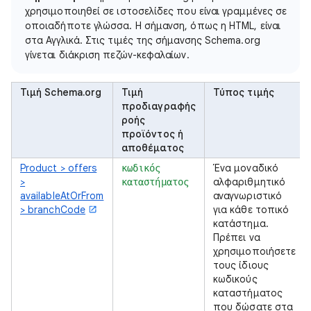
χρησιμοποιηθεί σε ιστοσελίδες που είναι γραμμένες σε
οποιαδήποτε γλώσσα. Η σήμανση, όπως η HTML, είναι
στα Αγγλικά. Στις τιμές της σήμανσης Schema.org
γίνεται διάκριση πεζών-κεφαλαίων.
Τιμή Schema.org
Τιμή
Τύπος τιμής
προδιαγραφής
ροής
προϊόντος ή
αποθέματος
Product > offers
Ένα μοναδικό
κωδικός
>
αλφαριθμητικό
καταστήματος
availableAtOrFrom
αναγνωριστικό
> branchCode
για κάθε τοπικό
κατάστημα.
Πρέπει να
χρησιμοποιήσετε
τους ίδιους
κωδικούς
καταστήματος
που δώσατε στα