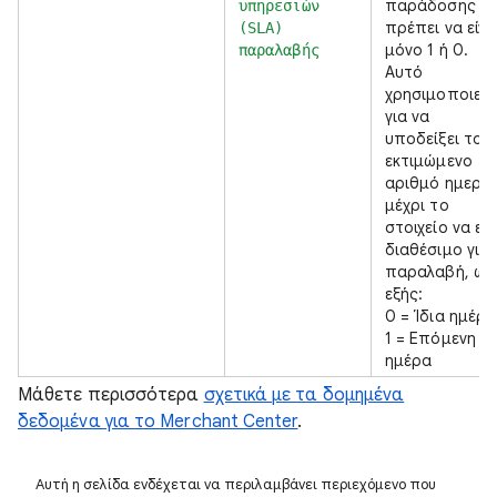
παράδοσης θ
υπηρεσιών
πρέπει να είνα
(SLA)
μόνο 1 ή 0.
παραλαβής
Αυτό
χρησιμοποιείτ
για να
υποδείξει τον
εκτιμώμενο
αριθμό ημερώ
μέχρι το
στοιχείο να είν
διαθέσιμο για
παραλαβή, ως
εξής:
0 = Ίδια ημέρα
1 = Επόμενη
ημέρα
Μάθετε περισσότερα
σχετικά με τα δομημένα
δεδομένα για το Merchant Center
.
Αυτή η σελίδα ενδέχεται να περιλαμβάνει περιεχόμενο που