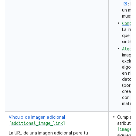
: L
un mod
muestr
Compo
La ima
que in
sintéti
Algor
imagen
exclus
algori
en nin
datos 
(por e
creada
con un
matemá
Vínculo de imagen adicional
Cumple co
atributo 
[additional_image_link]
[image_
La URL de una imagen adicional para tu
siguient