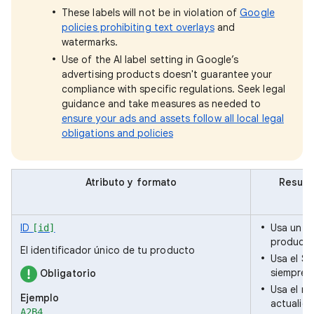
These labels will not be in violation of
Google
policies prohibiting text overlays
and
watermarks.
Use of the AI label setting in Google’s
advertising products doesn't guarantee your
compliance with specific regulations. Seek legal
guidance and take measures as needed to
ensure your ads and assets follow all local legal
obligations and policies
Atributo y formato
Resume
ID
Usa un v
[id]
producto
El identificador único de tu producto
Usa el S
siempre q
Obligatorio
Usa el m
Ejemplo
actualice
A2B4