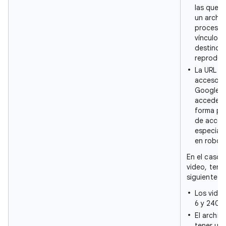
las que u
un archiv
procesar
vínculo a
destino 
reproduc
La URL de
acceso p
Googleb
acceder 
forma pú
de acces
especiale
en robots
En el caso 
video, ten 
siguiente:
Los vide
6 y 240 
El archiv
tener un