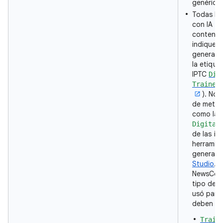
genéricas
Todas la
con IA g
contener
indiquen 
generada 
la etiqu
IPTC
Dig
Trained
). No 
de metad
como la 
Digital
de las i
herramien
generati
Studio
. 
NewsCode
tipo de f
usó para 
deben co
Train