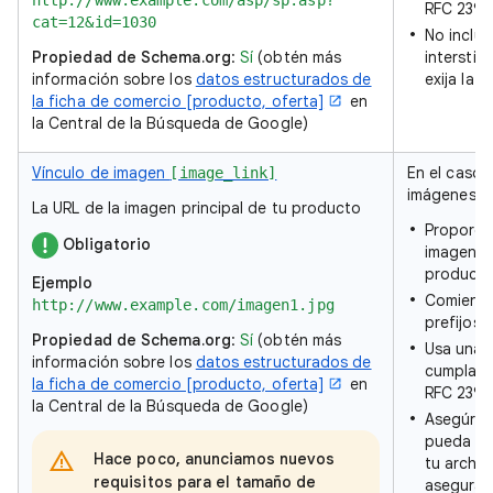
RFC 2396
cat=12&id=1030
No incluy
Propiedad de Schema.org
:
Sí
(obtén más
interstic
información sobre los
datos estructurados de
exija la le
la ficha de comercio [producto, oferta]
en
la Central de la Búsqueda de Google)
Vínculo de imagen
En el caso 
[image_link]
imágenes:
La URL de la imagen principal de tu producto
Proporcio
Obligatorio
imagen pr
producto
Ejemplo
Comienza
http://www.example.com/imagen1.jpg
prefijos
Propiedad de Schema.org
:
Sí
(obtén más
Usa una 
información sobre los
datos estructurados de
cumpla c
la ficha de comercio [producto, oferta]
en
RFC 2396
la Central de la Búsqueda de Google)
Asegúrat
pueda ras
Hace poco, anunciamos nuevos
tu archiv
requisitos para el tamaño de
asegurar