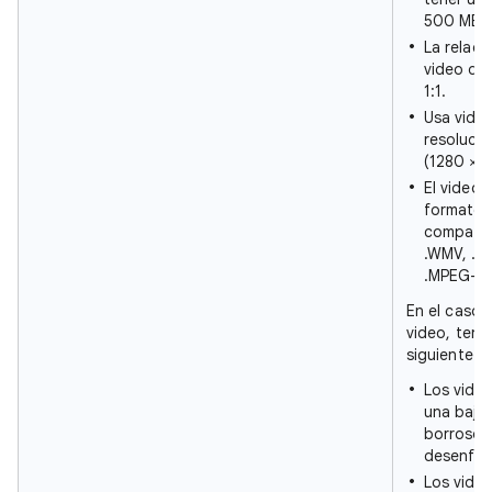
500 MB.
La relaci
video deb
1:1.
Usa vide
resoluci
(1280 × 7
El video 
formato 
compatib
.WMV, .AV
.MPEG-1,
En el caso 
video, ten 
siguiente:
Los vide
una baja 
borrosos 
desenfo
Los vide