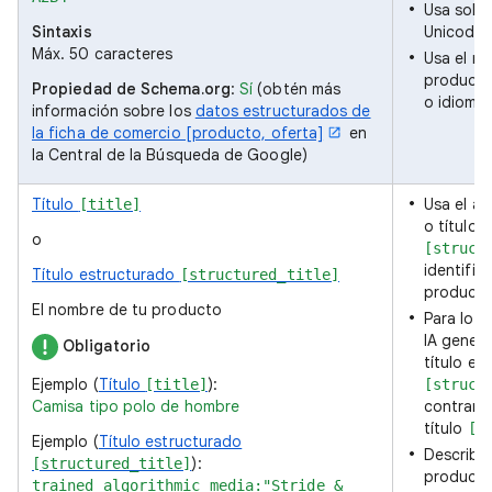
Usa sola
Sintaxis
Unicode v
Máx. 50 caracteres
Usa el mi
producto
Propiedad de Schema.org
:
Sí
(obtén más
o idiomas
información sobre los
datos estructurados de
la ficha de comercio [producto, oferta]
en
la Central de la Búsqueda de Google)
Título
Usa el at
[title]
o título 
o
[struct
identific
Título estructurado
[structured_title]
producto
El nombre de tu producto
Para los 
IA genera
Obligatorio
título es
Ejemplo (
Título
):
[title]
[struct
Camisa tipo polo de hombre
contrario
título
[t
Ejemplo (
Título estructurado
Describe
):
[structured_title]
producto
trained_algorithmic_media:"Stride &