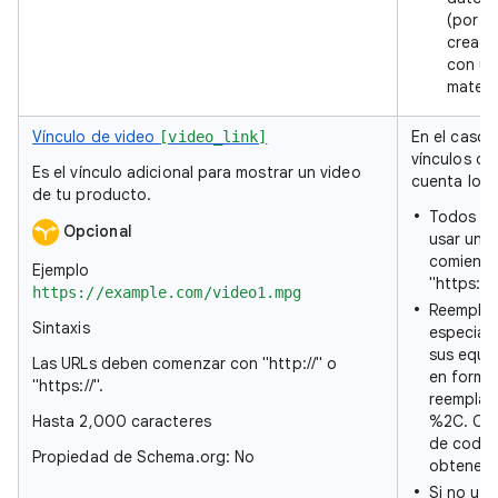
(por e
creada
con un
matemá
Vínculo de video
En el caso 
[video_link]
vínculos de
Es el vínculo adicional para mostrar un video
cuenta lo s
de tu producto.
Todos lo
Opcional
usar una
comience 
Ejemplo
"https://"
https://example.com/video1.mpg
Reemplaz
Sintaxis
especiale
sus equi
Las URLs deben comenzar con "http://" o
en forma
"https://".
reemplaz
Hasta 2,000 caracteres
%2C. Con
de codif
Propiedad de Schema.org: No
obtener u
Si no us