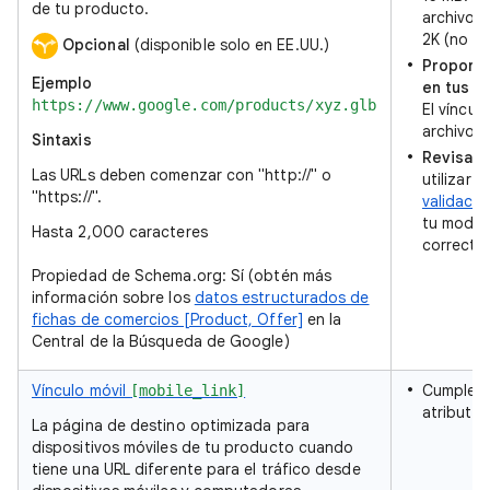
de tu producto.
archivo 
2K (no se
Opcional
(disponible solo en EE.UU.)
Proporci
Ejemplo
en tus d
https://www.google.com/products/xyz.glb
El víncul
archivo .g
Sintaxis
Revisa t
Las URLs deben comenzar con "http://" o
utilizar
u
"https://".
validació
tu model
Hasta 2,000 caracteres
correcta
Propiedad de Schema.org: Sí (obtén más
información sobre los
datos estructurados de
fichas de comercios [Product, Offer]
en la
Central de la Búsqueda de Google)
Vínculo móvil
Cumple co
[mobile_link]
atributo 
La página de destino optimizada para
dispositivos móviles de tu producto cuando
tiene una URL diferente para el tráfico desde