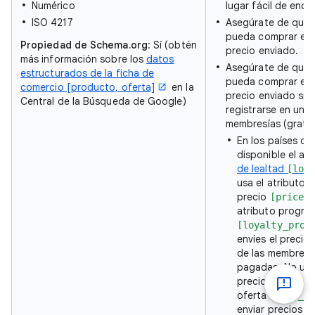
Numérico
lugar fácil de enco
ISO 4217
Asegúrate de que 
pueda comprar en l
Propiedad de Schema.org
: Sí
(obtén
precio enviado.
más información sobre los
datos
Asegúrate de que c
estructurados de la ficha de
pueda comprar el 
comercio [producto, oferta]
en la
precio enviado sin
Central de la Búsqueda de Google)
registrarse en un 
membresías (gratu
En los países d
disponible el at
de lealtad
[loy
usa el atributo 
precio
d
[price]
atributo program
[loyalty_prog
envíes el precio
de las membresía
pagadas. No use
precio
n
[price]
oferta
[sale_p
enviar precios p