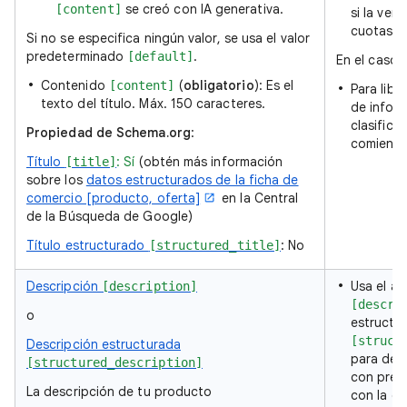
se creó con IA generativa.
[content]
si la vent
cuotas.
Si no se especifica ningún valor, se usa el valor
predeterminado
.
[default]
En el caso 
Contenido
(
obligatorio
): Es el
[content]
Para libr
texto del título. Máx. 150 caracteres.
de inform
clasifica
Propiedad de Schema.org
:
comienzo 
Título
: Sí
(obtén más información
[title]
sobre los
datos estructurados de la ficha de
comercio [producto, oferta]
en la Central
de la Búsqueda de Google)
Título estructurado
: No
[structured_title]
Descripción
Usa el at
[description]
[descri
o
estructu
[struct
Descripción estructurada
para desc
[structured_description]
con preci
La descripción de tu producto
con la de