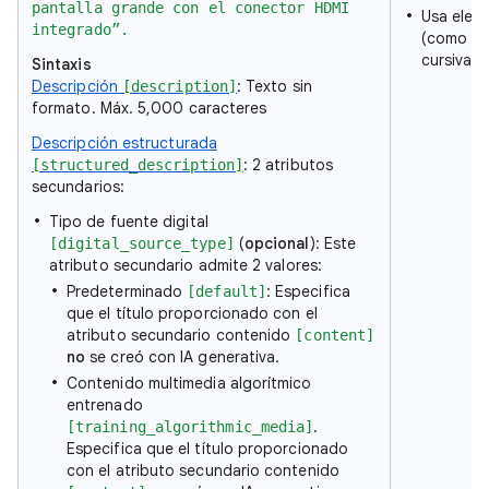
pantalla grande con el conector HDMI
Usa elem
integrado”.
(como sal
cursivas)
Sintaxis
Descripción
: Texto sin
[description]
formato. Máx. 5,000 caracteres
Descripción estructurada
: 2 atributos
[structured_description]
secundarios:
Tipo de fuente digital
(
opcional
): Este
[digital_source_type]
atributo secundario admite 2 valores:
Predeterminado
: Especifica
[default]
que el título proporcionado con el
atributo secundario contenido
[content]
no
se creó con IA generativa.
Contenido multimedia algorítmico
entrenado
.
[training_algorithmic_media]
Especifica que el título proporcionado
con el atributo secundario contenido