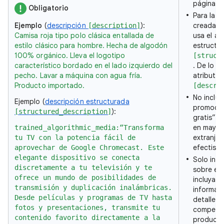
página d
Obligatorio
Para las 
Ejemplo
(
descripción
):
creadas c
[description]
Camisa roja tipo polo clásica entallada de
usa el at
estilo clásico para hombre. Hecha de algodón
estructu
100% orgánico. Lleva el logotipo
[struct
característico bordado en el lado izquierdo del
. De lo c
pecho. Lavar a máquina con agua fría.
atributo 
Producto importado.
[descri
No incluy
Ejemplo (
descripción estructurada
promocio
):
[structured_description]
gratis”),
en mayús
trained_algorithmic_media:“Transforma
extranjer
tu TV con la potencia fácil de
efectista
aprovechar de Google Chromecast. Este
elegante dispositivo se conecta
Solo incl
discretamente a tu televisión y te
sobre el
ofrece un mundo de posibilidades de
incluyas 
transmisión y duplicación inalámbricas.
informaci
Desde películas y programas de TV hasta
detalles 
fotos y presentaciones, transmite tu
competen
contenido favorito directamente a la
producto