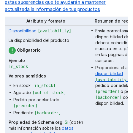
estas sugerencias que te ayudarán a mantener
actualizada la información de tus productos
Atributo y formato
Resumen de requi
Disponibilidad
Envía correctament
[availability]
disponibilidad del
La disponibilidad del producto
deberá coincidir c
muestra en tu pági
Obligatorio
en las páginas de 
Ejemplo
compras.
in_stock
Proporciona el atr
disponibilidad
Valores admitidos
[availability_d
En stock
pedido por adelan
[in_stock]
o pen
[preorder]
Agotado
[out_of_stock]
como 
[backorder]
Pedido por adelantado
disponibilidad.
[preorder]
Pendiente
[backorder]
Propiedad de Schema.org
:
Sí
(obtén
más información sobre los
datos