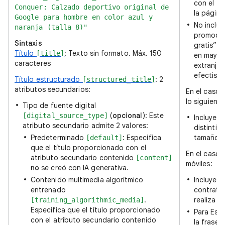
con el tí
Conquer: Calzado deportivo original de
la página
Google para hombre en color azul y
No incluy
naranja (talla 8)"
promocio
Sintaxis
gratis”),
Título
: Texto sin formato. Máx. 150
[title]
en mayús
caracteres
extranjer
efectista
Título estructurado
: 2
[structured_title]
atributos secundarios:
En el caso 
lo siguiente
Tipo de fuente digital
(
opcional
): Este
[digital_source_type]
Incluye c
atributo secundario admite 2 valores:
distintiv
Predeterminado
: Especifica
tamaño.
[default]
que el título proporcionado con el
En el caso 
atributo secundario contenido
[content]
móviles:
no
se creó con IA generativa.
Contenido multimedia algorítmico
Incluye l
entrenado
contrato”
.
realiza c
[training_algorithmic_media]
Especifica que el título proporcionado
Para Esta
con el atributo secundario contenido
la frase 