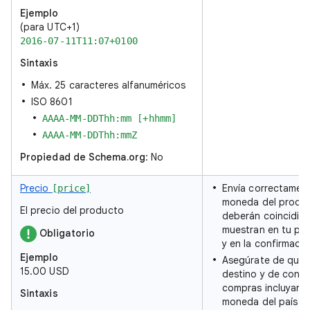
Ejemplo
(para UTC+1)
2016-07-11T11:07+0100
Sintaxis
Máx. 25 caracteres alfanuméricos
ISO 8601
AAAA-MM-DDThh:mm [+hhmm]
AAAA-MM-DDThh:mmZ
Propiedad de Schema.org
: No
Precio
Envía correctamente
[price]
moneda del produc
El precio del producto
deberán coincidir 
muestran en tu pág
Obligatorio
y en la confirmaci
Ejemplo
Asegúrate de que 
15.00 USD
destino y de confi
compras incluyan el
Sintaxis
moneda del país ob