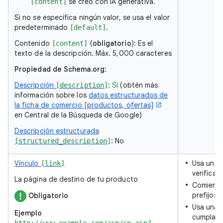
se creó con IA generativa.
[content]
Si no se especifica ningún valor, se usa el valor
predeterminado
.
[default]
Contenido
(
obligatorio
): Es el
[content]
texto de la descripción. Máx. 5,000 caracteres
Propiedad de Schema.org
:
Descripción
:
Sí
(obtén más
[description]
información sobre los
datos estructurados de
la ficha de comercio [productos, ofertas]
en Central de la Búsqueda de Google)
Descripción estructurada
: No
[structured_description]
Vínculo
Usa un n
[link]
verificad
La página de destino de tu producto
Comienza
prefijos
Obligatorio
Usa una 
Ejemplo
cumpla c
http://www.example.com/asp/sp.asp?