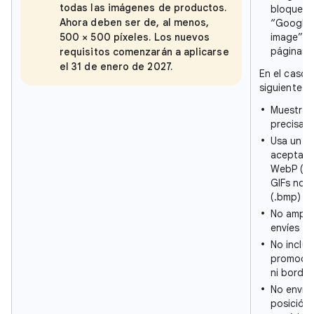
todas las imágenes de productos.
bloquean
Ahora deben ser de, al menos,
“Googleb
500 × 500 píxeles. Los nuevos
image” e
páginas 
requisitos comenzarán a aplicarse
el 31 de enero de 2027.
En el caso 
siguiente:
Muestra 
precisa.
Usa un f
aceptado:
WebP (.w
GIFs no a
(.bmp) y TI
No amplíe
envíes mi
No incluy
promocio
ni bordes
No envíe
posición