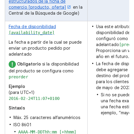
estructurados de la ficha de
comercio [producto, oferta]
en la
Central de la Búsqueda de Google)
Fecha de disponibilidad
Usa este atributo si
disponibilidad de 
[availability_date]
configuró como pe
La fecha a partir de la cual se puede
adelantado
[preor
enviar un producto pedido por
Proporciona un val
adelantado
año en el futuro.
La fecha de dispon
Obligatorio
si la disponibilidad
debe agregarse a l
del producto se configura como
destino del produc
preorder
para los clientes (
Ejemplo
de mayo de 2023”)
(para UTC+1)
Si no se puede 
2016-02-24T11:07+0100
una fecha exact
una fecha estim
Sintaxis
ejemplo, “mayo 
Máx. 25 caracteres alfanuméricos
ISO 8601
AAAA-MM-DDThh:mm [+hhmm]