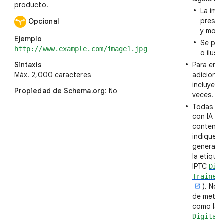
producto.
La ima
presen
Opcional
y most
Ejemplo
Se pue
http://www.example.com/image1.jpg
o ilust
Sintaxis
Para env
Máx. 2,000 caracteres
adiciona
incluye e
Propiedad de Schema.org
: No
veces.
Todas la
con IA g
contener
indiquen 
generada 
la etiqu
IPTC
Dig
Trained
). No 
de metad
como la 
Digital