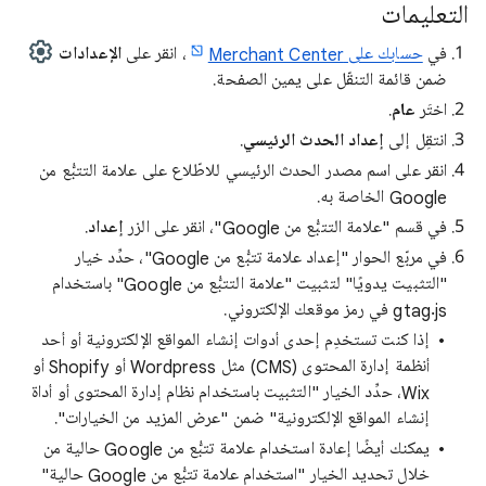
التعليمات
في
حسابك على Merchant Center
، انقر على
الإعدادات
ضمن قائمة التنقّل على يمين الصفحة.
اختَر
عام
.
انتقِل إلى
إعداد الحدث الرئيسي
.
انقر على اسم مصدر الحدث الرئيسي للاطّلاع على علامة التتبُّع من
Google الخاصة به.
في قسم "علامة التتبُّع من Google"، انقر على الزر
إعداد
.
في مربّع الحوار "إعداد علامة تتبُّع من Google"، حدِّد خيار
"التثبيت يدويًا" لتثبيت "علامة التتبُّع من Google" باستخدام
gtag.js في رمز موقعك الإلكتروني.
إذا كنت تستخدِم إحدى أدوات إنشاء المواقع الإلكترونية أو أحد
أنظمة إدارة المحتوى (CMS) مثل Wordpress أو Shopify أو
Wix، حدِّد الخيار "التثبيت باستخدام نظام إدارة المحتوى أو أداة
إنشاء المواقع الإلكترونية" ضمن "عرض المزيد من الخيارات".
يمكنك أيضًا إعادة استخدام علامة تتبُّع من Google حالية من
خلال تحديد الخيار "استخدام علامة تتبُّع من Google حالية"