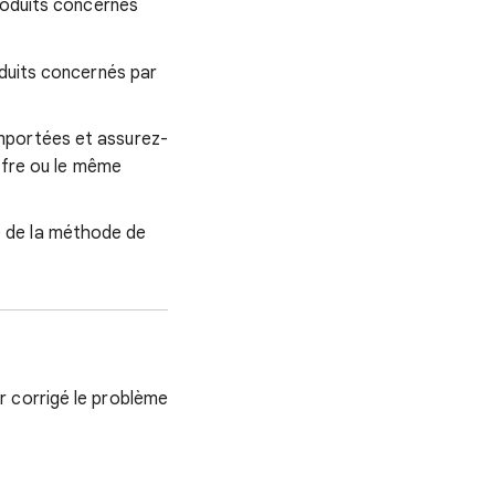
roduits concernés
oduits concernés par
importées et assurez-
offre ou le même
e de la méthode de
r corrigé le problème