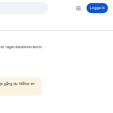
Logga in
ller lagerdataleverantör
e gång du tillåter en