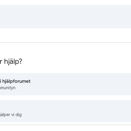
?
 hjälp?
 i hjälpforumet
mmunityn
älper vi dig