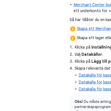
Merchant Center-kon
ett underkonto för va
Så här tillåter du en ka
Skapa ett Merchan
Skapa ett lager elle
Klicka på
Inställni
Välj
Datakällor
.
Klicka på
Lägg till 
Skapa relevanta data
Datakälla för kass
Datakälla för kas
Datakälla för kas
Obs!
Du måste antinge
partnerskapsprogramm