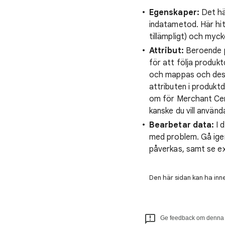
Egenskaper:
Det hä
indatametod. Här hit
tillämpligt) och myck
Attribut:
Beroende p
för att följa produkt
och mappas och dess
attributen i produktd
om för Merchant Cente
kanske du vill använd
Bearbetar data:
I 
med problem. Gå ige
påverkas, samt se ex
Den här sidan kan ha inne
Ge feedback om denna a