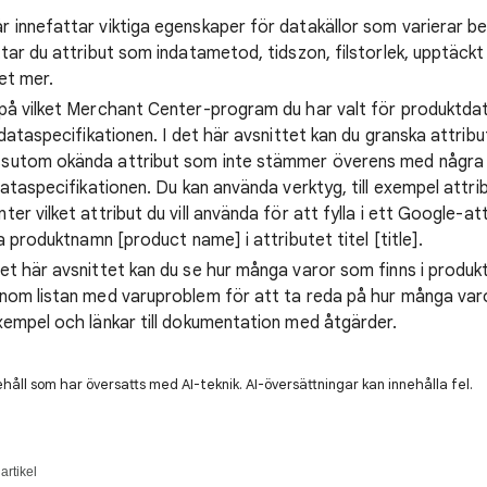
r innefattar viktiga egenskaper för datakällor som varierar b
tar du attribut som indatametod, tidszon, filstorlek, upptäck
et mer.
å vilket Merchant Center-program du har valt för produktdata
dataspecifikationen. I det här avsnittet kan du granska attrib
utom okända attribut som inte stämmer överens med några 
ataspecifikationen. Du kan använda verktyg, till exempel attrib
r vilket attribut du vill använda för att fylla i ett Google-att
a produktnamn [product name] i attributet titel [title].
det här avsnittet kan du se hur många varor som finns i produ
nom listan med varuproblem för att ta reda på hur många var
empel och länkar till dokumentation med åtgärder.
håll som har översatts med AI-teknik. AI-översättningar kan innehålla fel.
rtikel