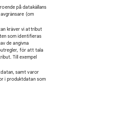
eroende på datakällans
t avgränsare (om
n kräver vi attribut
uten som identifieras
av de angivna
utregler, för att tala
ribut. Till exempel
ktdatan, samt varor
or i produktdatan som