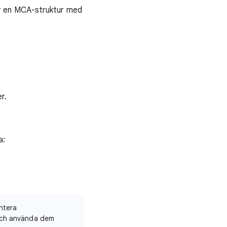
r en MCA-struktur med
r.
a:
entera
 och använda dem