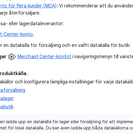
to för flera kunder (MCA)
: Vi rekommenderar att du använde
rje återförsäljare.
ssa- eller lagerdataleverantör:
t Center-konto
.
r en datakälla för försäljning och en valfri datakälla för butik:
ngar
i
Merchant Center-kontot
i navigeringsmenyn till vänste
produktkälla
.
källor och konfigurera lämpliga inställningar för varje datakäll
aförsäljning
salager
sabutik
n ladda upp en datakälla för lager eller försäljning för att implem
et för lokal datakälla. Du kan även ladda upp båda datakällorna