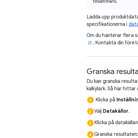
tillsammans.
Ladda upp produktdata
specifikationerna i
dat
Om du hanterar flera s
. Kontakta din föret
Granska result
Du kan granska resultat
kalkylark. Så här hittar
Klicka på
Inställn
Välj
Datakällor
.
Klicka på datakällan
Granska resultaten