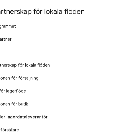
tnerskap för lokala flöden
grammet
artner
nerskap för lokala flöden
onen för försäljning
för lagerflöde
ionen för butik
ller lagerdataleverantör
rförsäljare