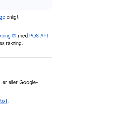
age
enligt
pping
med
POS API
es räkning.
ler eller Google-
tot
.