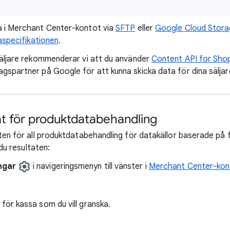
 i Merchant Center-kontot via
SFTP
eller
Google Cloud Stor
aspecifikationen
.
äljare rekommenderar vi att du använder
Content API for Sho
agspartner på Google för att kunna skicka data för dina säljar
at för produktdatabehandling
en för all produktdatabehandling för datakällor baserade på fi
 du resultaten:
ingar
i navigeringsmenyn till vänster i
Merchant Center-kon
 för kassa som du vill granska.
: