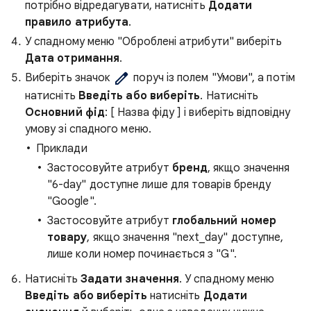
потрібно відредагувати, натисніть
Додати
правило атрибута
.
У спадному меню "Оброблені атрибути" виберіть
Дата отримання
.
Виберіть значок
поруч із полем "Умови", а потім
натисніть
Введіть або виберіть
. Натисніть
Основний фід
: [ Назва фіду ] і виберіть відповідну
умову зі спадного меню.
Приклади
Застосовуйте атрибут
бренд
, якщо значення
"6-day" доступне лише для товарів бренду
"Google".
Застосовуйте атрибут
глобальний номер
товару
, якщо значення "next_day" доступне,
лише коли номер починається з "G".
Натисніть
Задати значення
. У спадному меню
Введіть або виберіть
натисніть
Додати