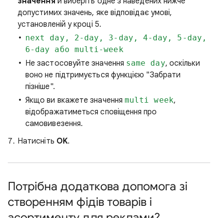
значення
й виберіть одне з наведених нижче
допустимих значень, яке відповідає умові,
установленій у кроці 5.
next day, 2-day, 3-day, 4-day, 5-day,
6-day або multi-week
Не застосовуйте значення
same day
, оскільки
воно не підтримується функцією "Забрати
пізніше".
Якщо ви вкажете значення
multi week
,
відображатиметься сповіщення про
самовивезення.
Натисніть
OK
.
Потрібна додаткова допомога зі
створенням фідів товарів і
асортименту для реклами?