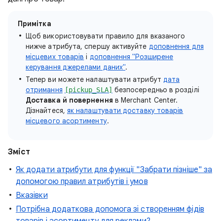
Примітка
Щоб використовувати правило для вказаного
нижче атрибута, спершу активуйте
доповнення для
місцевих товарів
і
доповнення "Розширене
керування джерелами даних"
.
Тепер ви можете налаштувати атрибут
дата
отримання
безпосередньо в розділі
[pickup_SLA]
Доставка й повернення
в Merchant Center.
Дізнайтеся,
як налаштувати доставку товарів
місцевого асортименту
.
Зміст
Як додати атрибути для функції "Забрати пізніше" за
допомогою правил атрибутів і умов
Вказівки
Потрібна додаткова допомога зі створенням фідів