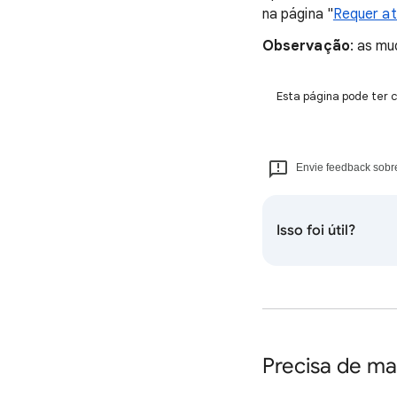
na página "
Requer a
Observação
: as mu
Esta página pode ter c
Envie feedback sobre
Isso foi útil?
Precisa de ma