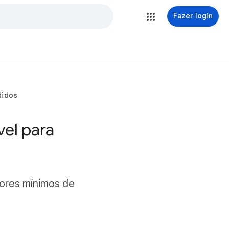
Fazer login
didos
vel para
alores mínimos de