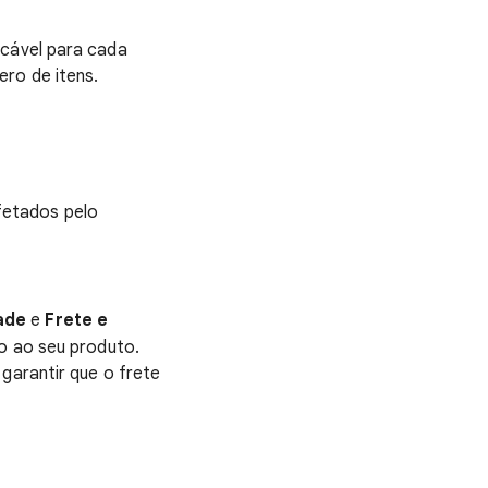
icável para cada
ero de itens.
fetados pelo
ade
e
Frete e
do ao seu produto.
garantir que o frete