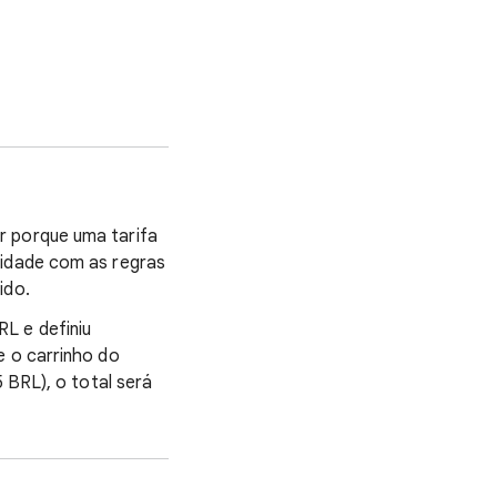
r porque uma tarifa
lidade com as regras
ido.
L e definiu
e o carrinho do
 BRL), o total será